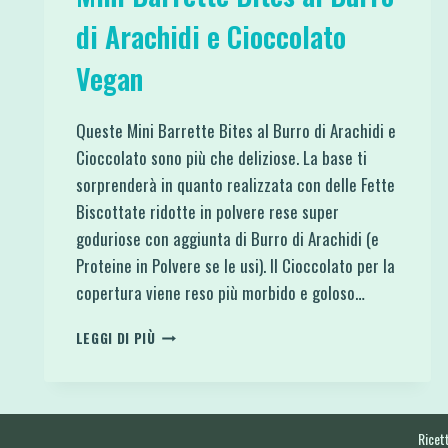
di Arachidi e Cioccolato
Vegan
Queste Mini Barrette Bites al Burro di Arachidi e
Cioccolato sono più che deliziose. La base ti
sorprenderà in quanto realizzata con delle Fette
Biscottate ridotte in polvere rese super
goduriose con aggiunta di Burro di Arachidi (e
Proteine in Polvere se le usi). Il Cioccolato per la
copertura viene reso più morbido e goloso…
MINI
LEGGI DI PIÙ
BARRETTE
BITES
AL
BURRO
DI
Ricett