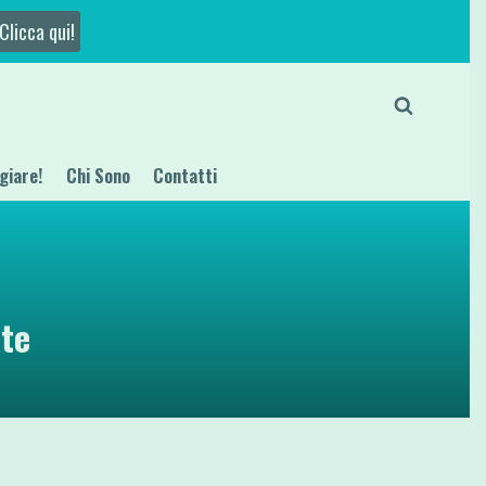
Clicca qui!
giare!
Chi Sono
Contatti
ate