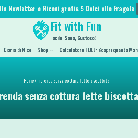
alla Newletter e Ricevi gratis 5 Dolci alle Fragole
Fit with Fun
Facile, Sano, Gustoso!
Diario di Nico
Shop
Calcolatore TDEE: Scopri quanto Man
Home
/
merenda senza cottura fette biscottate
enda senza cottura fette biscott