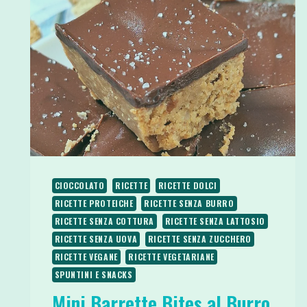
CIOCCOLATO
RICETTE
RICETTE DOLCI
RICETTE PROTEICHE
RICETTE SENZA BURRO
RICETTE SENZA COTTURA
RICETTE SENZA LATTOSIO
RICETTE SENZA UOVA
RICETTE SENZA ZUCCHERO
RICETTE VEGANE
RICETTE VEGETARIANE
SPUNTINI E SNACKS
Mini Barrette Bites al Burro