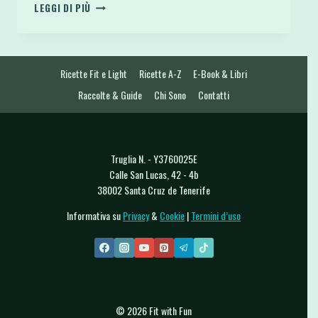
APPLE
LEGGI DI PIÙ
DONUTS
SNACK
SFIZIOSI
SANI
Ricette Fit e Light
Ricette A-Z
E-Book & Libri
E
VELOCI
Raccolte & Guide
Chi Sono
Contatti
CON
FETTINE
DI
MELA
Truglia N. - Y3760025E
Calle San Lucas, 42 - 4b
38002 Santa Cruz de Tenerife
Informativa su
Privacy
&
Cookie
|
Termini d’uso
© 2026 Fit with Fun