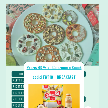
Prozis 40% su Colazione e Snack
CIOCCOLATO
COLAZIONE
PALEO
PIATTI FREDDI
codici FWF10 + BREAKFAST
PIATTI UNICI
PIATTI VELOCI
RICETTE
RICETTE DOLCI
RICETTE LOW CARB
RICETTE PROTEICHE
RICETTE SENZA BURRO
RICETTE SENZA COTTURA
RICETTE SENZA GLUTINE
RICETTE SENZA UOVA
RICETTE SENZA ZUCCHERO