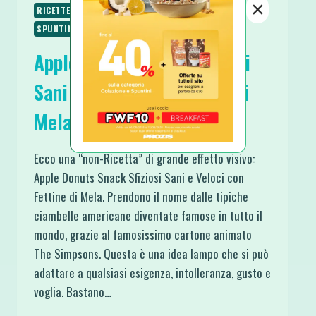
×
RICETTE VEGANE
RICETTE VEGETARIANE
SPUNTINI E SNACKS
TRUCCHI IN CUCINA
Apple Donuts Snack Sfiziosi
Sani e Veloci con Fettine di
Mela
Ecco una “non-Ricetta” di grande effetto visivo:
Apple Donuts Snack Sfiziosi Sani e Veloci con
Fettine di Mela. Prendono il nome dalle tipiche
ciambelle americane diventate famose in tutto il
mondo, grazie al famosissimo cartone animato
The Simpsons. Questa è una idea lampo che si può
adattare a qualsiasi esigenza, intolleranza, gusto e
voglia. Bastano…