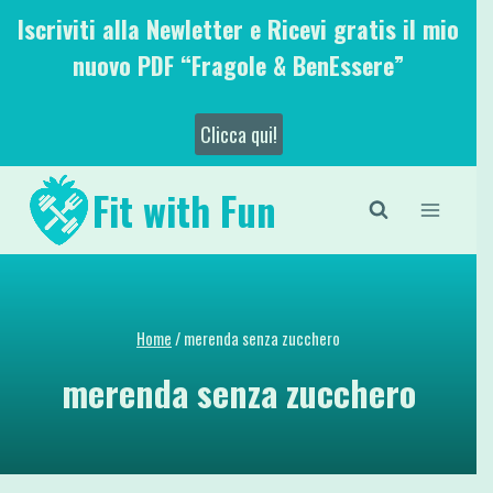
Salta
Iscriviti alla Newletter e Ricevi gratis il mio
al
nuovo PDF “Fragole & BenEssere”
contenuto
Clicca qui!
Fit with Fun
Home
/
merenda senza zucchero
merenda senza zucchero