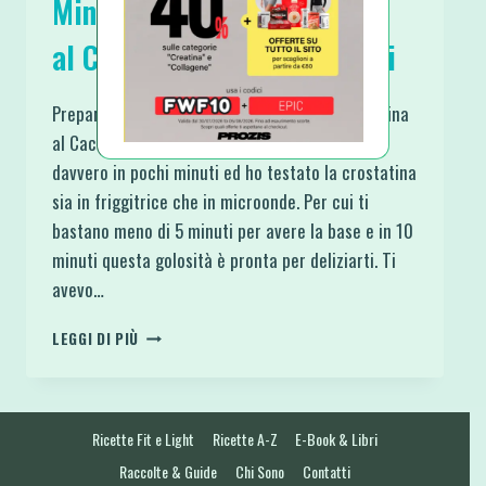
Mini Reese’s Pie Crostatina
al Cacao e Burro di Arachidi
Prepara subito questa Mini Reese’s Pie Crostatina
al Cacao e Burro di Arachidi. Io l’ho preparata
davvero in pochi minuti ed ho testato la crostatina
sia in friggitrice che in microonde. Per cui ti
bastano meno di 5 minuti per avere la base e in 10
minuti questa golosità è pronta per deliziarti. Ti
avevo…
MINI
LEGGI DI PIÙ
REESE’S
PIE
CROSTATINA
AL
Ricette Fit e Light
Ricette A-Z
E-Book & Libri
CACAO
E
Raccolte & Guide
Chi Sono
Contatti