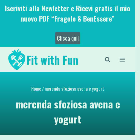
Salta
Iscriviti alla Newletter e Ricevi gratis il mio
al
nuovo PDF “Fragole & BenEssere”
contenuto
Clicca qui!
Fit with Fun
Home
/
merenda sfoziosa avena e yogurt
merenda sfoziosa avena e
yogurt