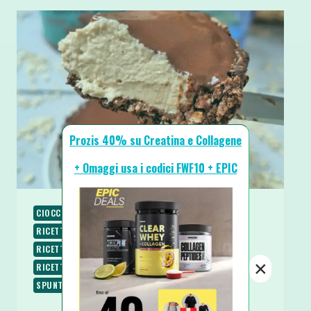
Prozis 40% su Creatina e Collagene
+ Omaggi usa i codici FWF10 + EPIC
CIOCCOLATO
COLAZIONE
FRIGGITRICE AD ARIA
RICETTE
RICETTE AL MICROONDE
RICETTE DOLCI
RICETTE PROTEICHE
RICETTE SENZA BURRO
×
RICETTE SENZA UOVA
RICETTE SENZA ZUCCHERO
SPUNTINI E SNACKS