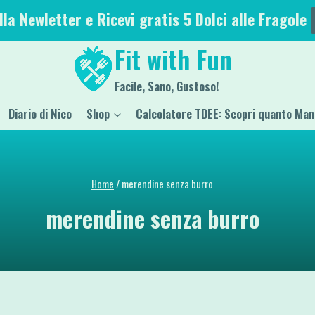
alla Newletter e Ricevi gratis 5 Dolci alle Fragole
Fit with Fun
Facile, Sano, Gustoso!
Diario di Nico
Shop
Calcolatore TDEE: Scopri quanto Man
Home
/
merendine senza burro
merendine senza burro