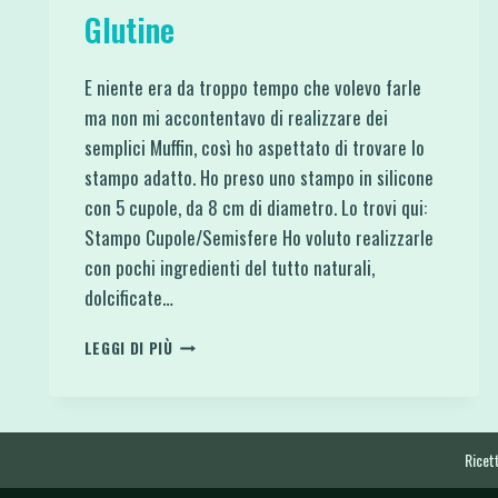
Glutine
E niente era da troppo tempo che volevo farle
ma non mi accontentavo di realizzare dei
semplici Muffin, così ho aspettato di trovare lo
stampo adatto. Ho preso uno stampo in silicone
con 5 cupole, da 8 cm di diametro. Lo trovi qui:
Stampo Cupole/Semisfere Ho voluto realizzarle
con pochi ingredienti del tutto naturali,
dolcificate…
CAMILLE
LEGGI DI PIÙ
LIGHT
TORTINE
ALLE
CAROTE
LOW
Ricett
CARB