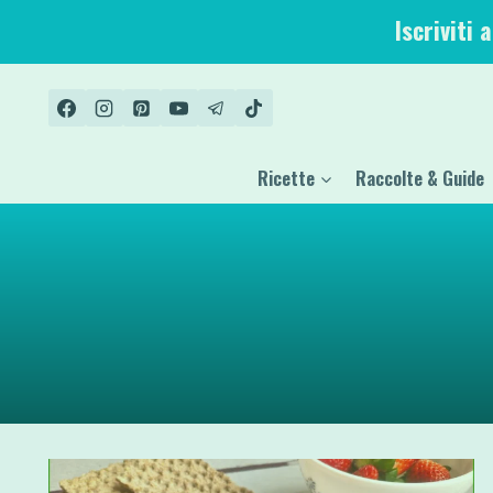
Salta
Iscriviti 
al
contenuto
Ricette
Raccolte & Guide