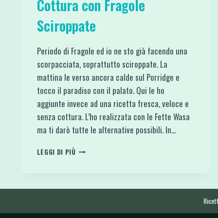
Cottura con Fragole
Sciroppate
Periodo di Fragole ed io ne sto già facendo una
scorpacciata, soprattutto sciroppate. La
mattina le verso ancora calde sul Porridge e
tocco il paradiso con il palato. Qui le ho
aggiunte invece ad una ricetta fresca, veloce e
senza cottura. L’ho realizzata con le Fette Wasa
ma ti darò tutte le alternative possibili. In…
MILLEFOGLIE
LEGGI DI PIÙ
BIANCA
SENZA
COTTURA
CON
FRAGOLE
Ricett
SCIROPPATE