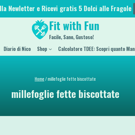
alla Newletter e Ricevi gratis 5 Dolci alle Fragole
Fit with Fun
Facile, Sano, Gustoso!
Diario di Nico
Shop
Calcolatore TDEE: Scopri quanto Man
Home
/
millefoglie fette biscottate
millefoglie fette biscottate