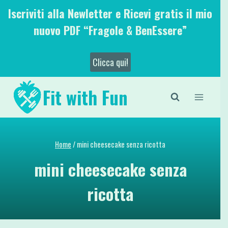
Salta
Iscriviti alla Newletter e Ricevi gratis il mio
al
nuovo PDF “Fragole & BenEssere”
contenuto
Clicca qui!
Fit with Fun
Home
/
mini cheesecake senza ricotta
mini cheesecake senza
ricotta