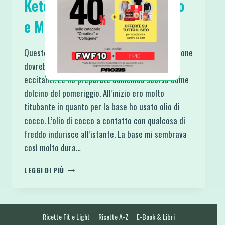
Keto Mini Cheesecake Cacao
e Mascarpone
Queste Keto Mini Cheesecake Cacao e Mascarpone
dovrebbero essere vietate per quanto sono
eccitanti. Le ho preparate domenica scorsa come
dolcino del pomeriggio. All’inizio ero molto
titubante in quanto per la base ho usato olio di
cocco. L’olio di cocco a contatto con qualcosa di
freddo indurisce all’istante. La base mi sembrava
così molto dura…
KETO
LEGGI DI PIÙ
MINI
CHEESECAKE
CACAO
E
Ricette Fit e Light
Ricette A-Z
E-Book & Libri
MASCARPONE