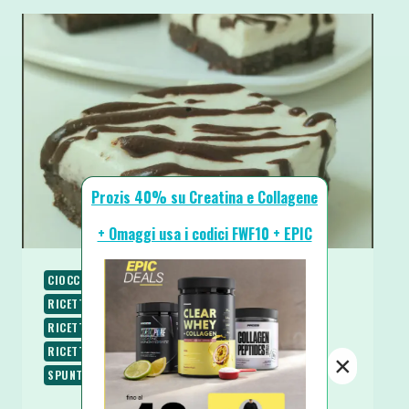
Prozis 40% su Creatina e Collagene
+ Omaggi usa i codici FWF10 + EPIC
CIOCCOLATO
PIATTI FREDDI
PIATTI VELOCI
RICETTE
RICETTE CHETOGENICHE
RICETTE DOLCI
RICETTE LOW CARB
RICETTE SENZA COTTURA
RICETTE SENZA GLUTINE
RICETTE VEGETARIANE
×
SPUNTINI E SNACKS