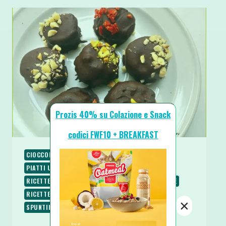
Prozis 40% su Colazione e Snack
codici FWF10 + BREAKFAST
CIOCCOLATO
COLAZIONE
PIATTI FREDDI
PIATTI UNICI
RICETTE
RICETTE DOLCI
RICETTE SENZA COTTURA
RICETTE SENZA GLUTINE
RICETTE VEGANE
RICETTE VEGETARIANE
×
SPUNTINI E SNACKS