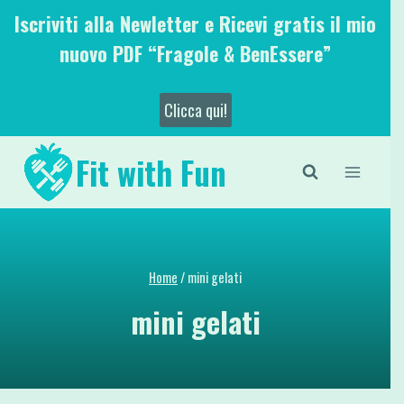
Salta
Iscriviti alla Newletter e Ricevi gratis il mio
al
nuovo PDF “Fragole & BenEssere”
contenuto
Clicca qui!
Fit with Fun
Home
/
mini gelati
mini gelati