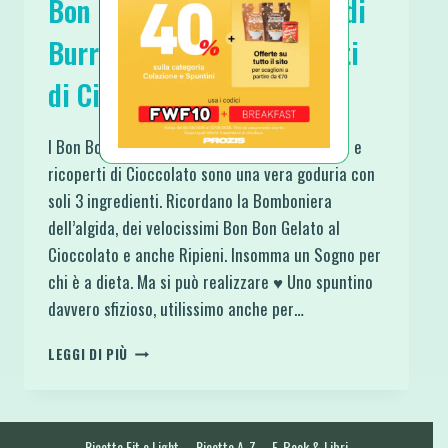
Bon Bon di Banana ripieni di
Burro d’Arachidi e ricoperti
di Cioccolato
I Bon Bon di Banana ripieni di Burro d’Arachidi e
ricoperti di Cioccolato sono una vera goduria con
soli 3 ingredienti. Ricordano la Bomboniera
dell’algida, dei velocissimi Bon Bon Gelato al
Cioccolato e anche Ripieni. Insomma un Sogno per
chi è a dieta. Ma si può realizzare ♥ Uno spuntino
davvero sfizioso, utilissimo anche per…
BON
LEGGI DI PIÙ
BON
DI
BANANA
RIPIENI
Ricette Fit e Light
Ricette A-Z
E-Book & Libri