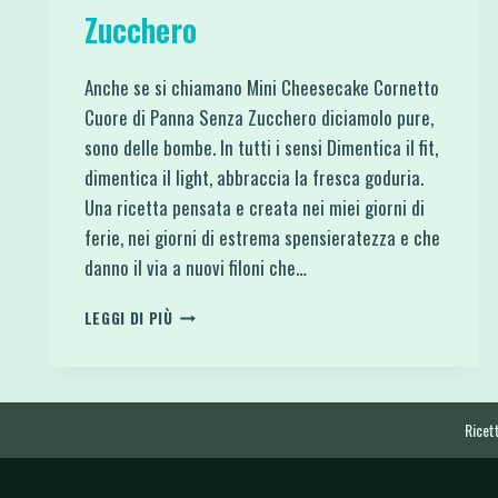
Zucchero
Anche se si chiamano Mini Cheesecake Cornetto
Cuore di Panna Senza Zucchero diciamolo pure,
sono delle bombe. In tutti i sensi Dimentica il fit,
dimentica il light, abbraccia la fresca goduria.
Una ricetta pensata e creata nei miei giorni di
ferie, nei giorni di estrema spensieratezza e che
danno il via a nuovi filoni che…
MINI
LEGGI DI PIÙ
CHEESECAKE
CORNETTO
CUORE
DI
PANNA
Ricett
SENZA
ZUCCHERO