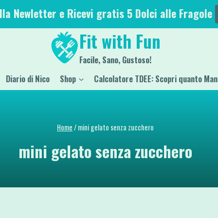
alla Newletter e Ricevi gratis 5 Dolci alle Fragole
Fit with Fun
Facile, Sano, Gustoso!
Diario di Nico
Shop
Calcolatore TDEE: Scopri quanto Man
Home
/
mini gelato senza zucchero
mini gelato senza zucchero