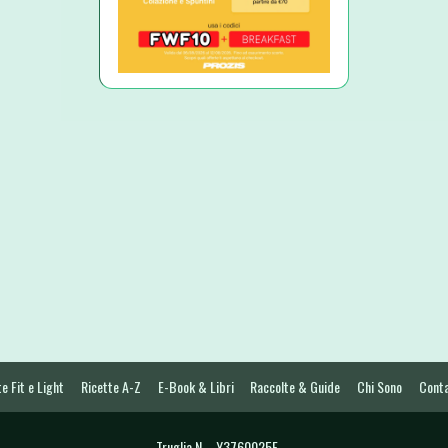
e Fit e Light
Ricette A-Z
E-Book & Libri
Raccolte & Guide
Chi Sono
Conta
Truglia N. - Y3760025E