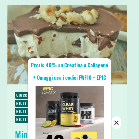
Prozis 40% su Creatina e Collagene
+ Omaggi usa i codici FWF10 + EPIC
CIOCCOLATO
PIATTI FREDDI
RICETTE
RICETTE DOLCI
RICETTE SENZA BURRO
RICETTE SENZA COTTURA
RICETTE SENZA UOVA
RICETTE SENZA ZUCCHERO
SPUNTINI E SNACKS
×
Mini Cheesecake Cornetto