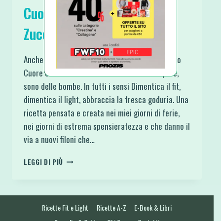
Cuore di Panna Senza
Zucchero
Anche se si chiamano Mini Cheesecake Cornetto
Cuore di Panna Senza Zucchero diciamolo pure,
sono delle bombe. In tutti i sensi Dimentica il fit,
dimentica il light, abbraccia la fresca goduria. Una
ricetta pensata e creata nei miei giorni di ferie,
nei giorni di estrema spensieratezza e che danno il
via a nuovi filoni che…
MINI
LEGGI DI PIÙ
CHEESECAKE
CORNETTO
CUORE
DI
Ricette Fit e Light
Ricette A-Z
E-Book & Libri
PANNA
SENZA