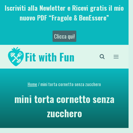
Salta
Iscriviti alla Newletter e Ricevi gratis il mio
al
nuovo PDF “Fragole & BenEssere”
contenuto
Clicca qui!
Fit with Fun
Home
/
mini torta cornetto senza zucchero
mini torta cornetto senza
zucchero