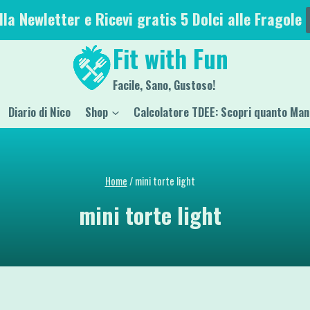
alla Newletter e Ricevi gratis 5 Dolci alle Fragole
Fit with Fun
Facile, Sano, Gustoso!
Diario di Nico
Shop
Calcolatore TDEE: Scopri quanto Man
Home
/
mini torte light
mini torte light