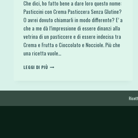
Che dici, ho fatto bene a dare loro questo nome:
Pasticcini con Crema Pasticcera Senza Glutine?
O avrei dovuto chiamarli in modo differente? E’ a
che a me dà l’impressione di essere dinanzi alla
vetrina di un pasticcere e di essere indecisa tra
Crema e Frutta o Cioccolato e Nocciole. Più che
una ricetta vuole…
PASTICCINI
LEGGI DI PIÙ
CON
CREMA
PASTICCERA
SENZA
GLUTINE
Ricett