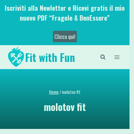
Salta
Iscriviti alla Newletter e Ricevi gratis il mio
al
nuovo PDF “Fragole & BenEssere”
contenuto
Clicca qui!
Fit with Fun
Home
/
molotov fit
molotov fit