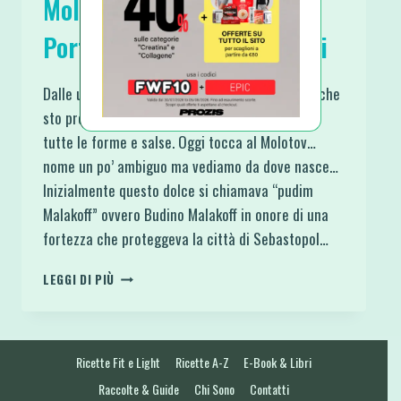
Molotov Fit Tipico Dolce
Portoghese a base di Albumi
Dalle ultime ricette pubblicate è ormai palese che
sto provando a fare ricette con gli albumi… in
tutte le forme e salse. Oggi tocca al Molotov…
nome un po’ ambiguo ma vediamo da dove nasce…
Inizialmente questo dolce si chiamava “pudim
Malakoff” ovvero Budino Malakoff in onore di una
fortezza che proteggeva la città di Sebastopol…
MOLOTOV
LEGGI DI PIÙ
FIT
TIPICO
DOLCE
PORTOGHESE
Ricette Fit e Light
Ricette A-Z
E-Book & Libri
A
BASE
Raccolte & Guide
Chi Sono
Contatti