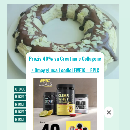
Prozis 40% su Creatina e Collagene
+ Omaggi usa i codici FWF10 + EPIC
CIOCCOLATO
COLAZIONE
PALEO
RICETTE
RICETTE DOLCI
RICETTE LOW CARB
RICETTE PROTEICHE
RICETTE SENZA BURRO
×
RICETTE SENZA GLUTINE
RICETTE SENZA LATTOSIO
RICETTE SENZA ZUCCHERO
SPUNTINI E SNACKS