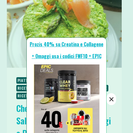
Prozis 40% su Creatina e Collagene
+ Omaggi usa i codici FWF10 + EPIC
PIATTI FREDDI
PIATTI UNICI
PIATTI VELOCI
RICETTE
RICETTE LOW CARB
RICETTE PROTEICHE
RICETTE SENZA COTTURA
×
Cheesecake alla Mousse di
Salmone e Pesto di Asparagi