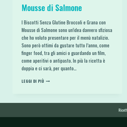
Mousse di Salmone
I Biscotti Senza Glutine Broccoli e Grana con
Mousse di Salmone sono un’idea davvero sfiziosa
che ho voluto presentare per il menù natalizio.
Sono però ottimi da gustare tutto l’anno, come
finger food, tra gli amici o guardando un film,
come aperitivi o antipasto. In più la ricetta è
doppia e ci sarà, per quanto…
BISCOTTI
LEGGI DI PIÙ
SENZA
GLUTINE
BROCCOLI
E
GRANA
Ricett
CON
MOUSSE
DI