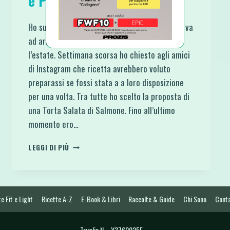
e Pistacchi
Ho superato anche le mie aspettative. Questa va
ad arricchire le Ricette Fredde perfette per
l’estate. Settimana scorsa ho chiesto agli amici
di Instagram che ricetta avrebbero voluto
preparassi se fossi stata a a loro disposizione
per una volta. Tra tutte ho scelto la proposta di
una Torta Salata di Salmone. Fino all’ultimo
momento ero…
CHEESECAKE
LEGGI DI PIÙ
ALLA
MOUSSE
DI
SALMONE
E
e Fit e Light
Ricette A-Z
E-Book & Libri
Raccolte & Guide
Chi Sono
Conta
PESTO
DI
Truglia N. - Y3760025E