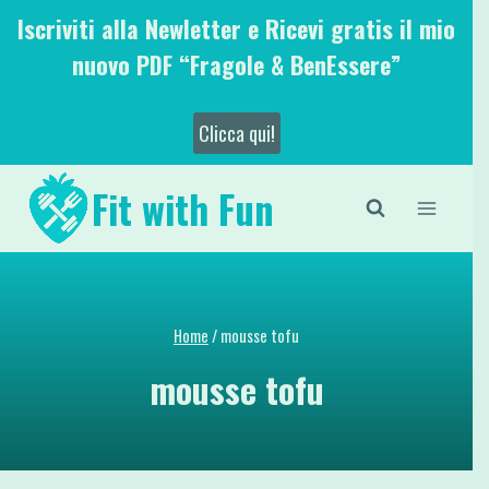
Salta
Iscriviti alla Newletter e Ricevi gratis il mio
al
nuovo PDF “Fragole & BenEssere”
contenuto
Clicca qui!
Fit with Fun
Home
/
mousse tofu
mousse tofu