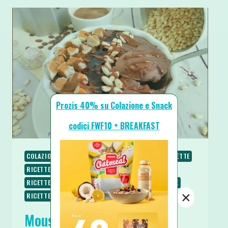
Prozis 40% su Colazione e Snack
codici FWF10 + BREAKFAST
COLAZIONE
PIATTI FREDDI
PIATTI VELOCI
RICETTE
RICETTE DOLCI
RICETTE PROTEICHE
RICETTE SENZA COTTURA
RICETTE SENZA GLUTINE
×
RICETTE VEGANE
RICETTE VEGETARIANE
Mousse al Caffè Vegan