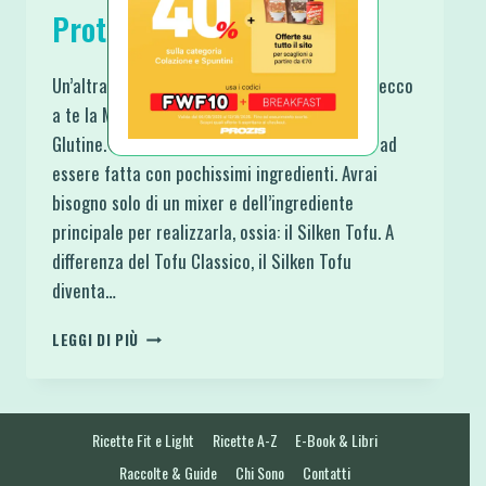
Proteica Senza Glutine
Un’altra idea per colazioni o merende fredde, ecco
a te la Mousse al Caffè Vegan Proteica Senza
Glutine. Mi è piaciuta davvero un casino oltre ad
essere fatta con pochissimi ingredienti. Avrai
bisogno solo di un mixer e dell’ingrediente
principale per realizzarla, ossia: il Silken Tofu. A
differenza del Tofu Classico, il Silken Tofu
diventa…
MOUSSE
LEGGI DI PIÙ
AL
CAFFÈ
VEGAN
PROTEICA
Ricette Fit e Light
Ricette A-Z
E-Book & Libri
SENZA
GLUTINE
Raccolte & Guide
Chi Sono
Contatti