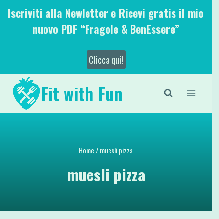
Salta
Iscriviti alla Newletter e Ricevi gratis il mio
al
nuovo PDF “Fragole & BenEssere”
contenuto
Clicca qui!
Fit with Fun
Home
/
muesli pizza
muesli pizza