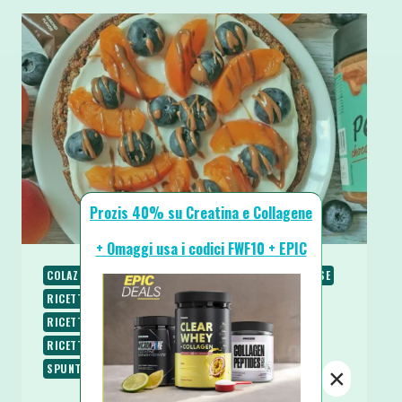
Prozis 40% su Creatina e Collagene
+ Omaggi usa i codici FWF10 + EPIC
COLAZIONE
PIATTI VELOCI
RICETTE
RICETTE BASE
RICETTE DOLCI
RICETTE PROTEICHE
RICETTE SENZA BURRO
RICETTE SENZA LATTOSIO
RICETTE SENZA ZUCCHERO
RICETTE VEGETARIANE
SPUNTINI E SNACKS
×