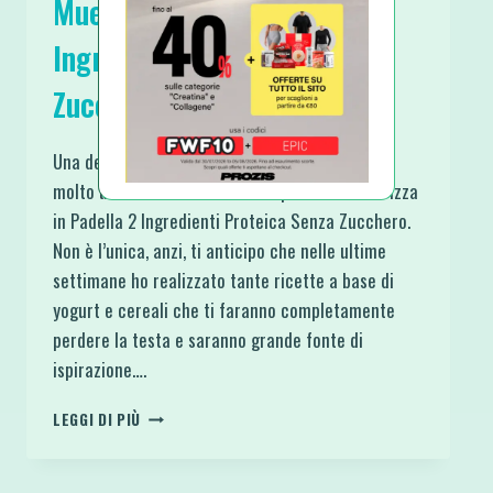
Muesli Pizza in Padella 2
Ingredienti Proteica Senza
Zucchero
Una delle colazioni estive che sto sfruttando
molto ultimamente è di sicuro questa Muesli Pizza
in Padella 2 Ingredienti Proteica Senza Zucchero.
Non è l’unica, anzi, ti anticipo che nelle ultime
settimane ho realizzato tante ricette a base di
yogurt e cereali che ti faranno completamente
perdere la testa e saranno grande fonte di
ispirazione….
MUESLI
LEGGI DI PIÙ
PIZZA
IN
PADELLA