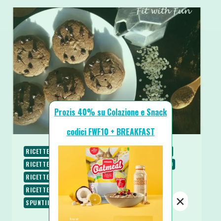
Prozis 40% su Colazione e Snack
codici FWF10 + BREAKFAST
RICETTE
RICETTE DOLCI
RICETTE SENZA BURRO
RICETTE SENZA GLUTINE
RICETTE SENZA LATTOSIO
RICETTE SENZA UOVA
RICETTE SENZA ZUCCHERO
RICETTE VEGANE
RICETTE VEGETARIANE
×
SPUNTINI E SNACKS