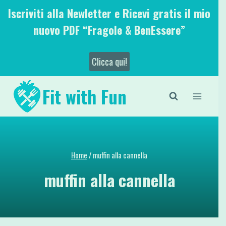
Salta
Iscriviti alla Newletter e Ricevi gratis il mio
al
nuovo PDF “Fragole & BenEssere”
contenuto
Clicca qui!
Fit with Fun
Home
/
muffin alla cannella
muffin alla cannella