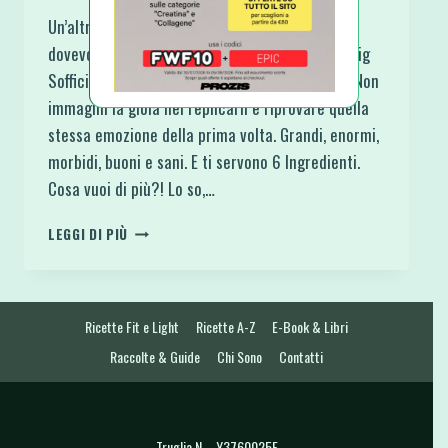
Un’altra vecchia ricetta che avevo nel cuore e
dovevo assolutamente riportare qui, i Muffins Big
Soffici e Proteici al Burro di Arachidi e Mirtilli. Non
immagini la gioia nel replicarli e riprovare quella
stessa emozione della prima volta. Grandi, enormi,
morbidi, buoni e sani. E ti servono 6 Ingredienti.
Cosa vuoi di più?! Lo so,…
MUFFINS
LEGGI DI PIÙ
BIG
SOFFICI
E
PROTEICI
Ricette Fit e Light
Ricette A-Z
E-Book & Libri
AL
BURRO
Raccolte & Guide
Chi Sono
Contatti
DI
ARACHIDI
E
MIRTILLI
Truglia N. - Y3760025E