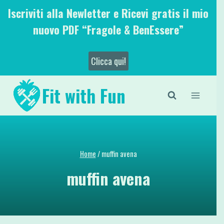
Salta
Iscriviti alla Newletter e Ricevi gratis il mio
al
nuovo PDF “Fragole & BenEssere”
contenuto
Clicca qui!
Fit with Fun
Home
/
muffin avena
muffin avena