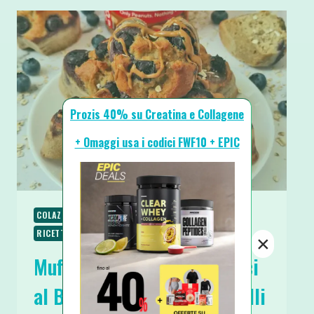
Prozis 40% su Creatina e Collagene
+ Omaggi usa i codici FWF10 + EPIC
COLAZIONE
RICETTE
RICETTE DOLCI
RICETTE PROTEICHE
SPUNTINI E SNACKS
×
Muffins Big Soffici e Proteici
al Burro di Arachidi e Mirtilli