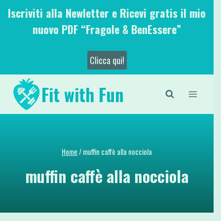
Salta
Iscriviti alla Newletter e Ricevi gratis il mio
al
nuovo PDF “Fragole & BenEssere”
contenuto
Clicca qui!
Fit with Fun
Home
/
muffin caffè alla nocciola
muffin caffè alla nocciola