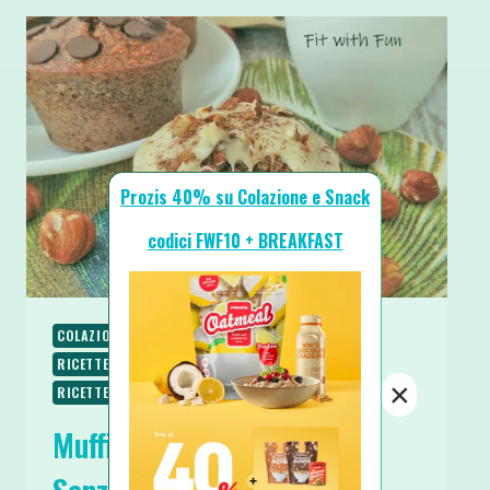
Prozis 40% su Colazione e Snack
codici FWF10 + BREAKFAST
COLAZIONE
RICETTE
RICETTE DOLCI
RICETTE PROTEICHE
RICETTE SENZA BURRO
×
RICETTE SENZA ZUCCHERO
SPUNTINI E SNACKS
Muffin Fit Caffè e Nocciole