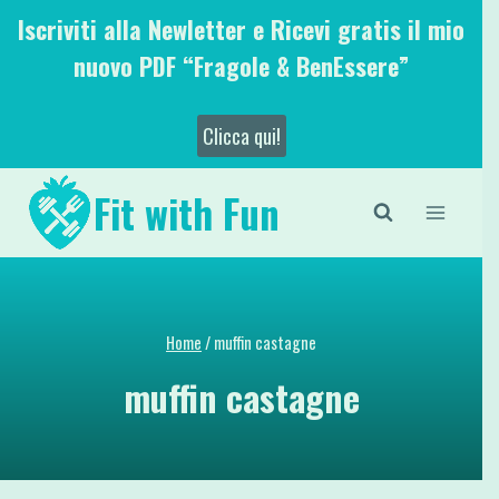
Salta
Iscriviti alla Newletter e Ricevi gratis il mio
al
nuovo PDF “Fragole & BenEssere”
contenuto
Clicca qui!
Fit with Fun
Home
/
muffin castagne
muffin castagne