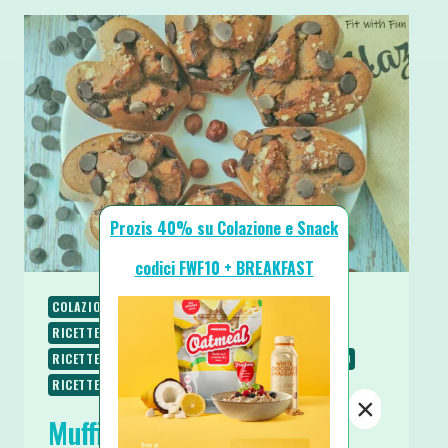
Prozis 40% su Colazione e Snack
codici FWF10 + BREAKFAST
COLAZIONE
RICETTE
RICETTE DOLCI
RICETTE PROTEICHE
RICETTE SENZA BURRO
RICETTE SENZA GLUTINE
RICETTE SENZA LATTOSIO
RICETTE SENZA ZUCCHERO
SPUNTINI E SNACKS
×
Muffin Zucca Castagne e