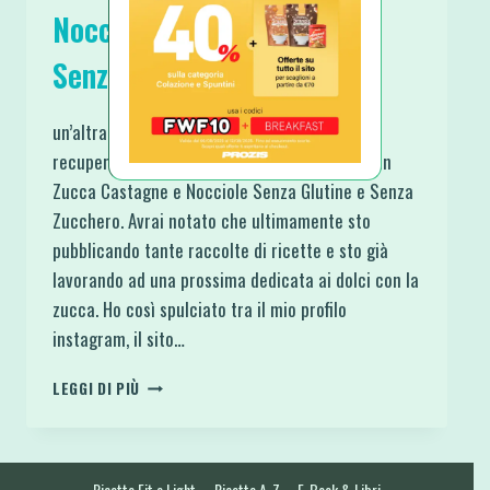
Nocciole Senza Glutine e
Senza Zucchero
un’altra ricetta del passato che ho voluto
recuperare con convinzione, sono questi Muffin
Zucca Castagne e Nocciole Senza Glutine e Senza
Zucchero. Avrai notato che ultimamente sto
pubblicando tante raccolte di ricette e sto già
lavorando ad una prossima dedicata ai dolci con la
zucca. Ho così spulciato tra il mio profilo
instagram, il sito…
MUFFIN
LEGGI DI PIÙ
ZUCCA
CASTAGNE
E
NOCCIOLE
Ricette Fit e Light
Ricette A-Z
E-Book & Libri