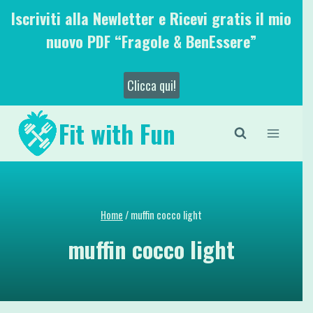
Salta
Iscriviti alla Newletter e Ricevi gratis il mio
al
nuovo PDF “Fragole & BenEssere”
contenuto
Clicca qui!
Fit with Fun
Home
/
muffin cocco light
muffin cocco light