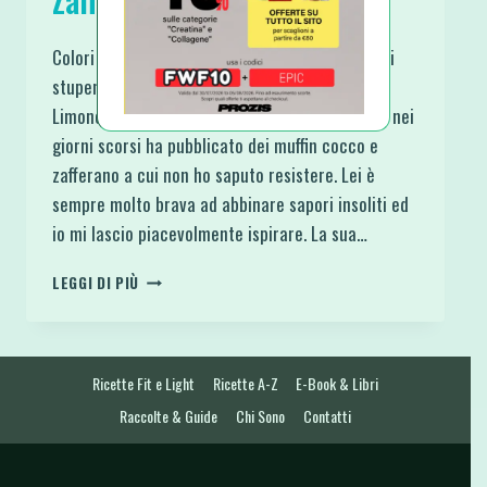
Zafferano e Limone
Colori Solari e Gusti freschi e intensi per questi
stupendi Muffin Chetogenici Cocco Zafferano e
Limone. La mia amica Jo alias @joey_fit_foodie nei
giorni scorsi ha pubblicato dei muffin cocco e
zafferano a cui non ho saputo resistere. Lei è
sempre molto brava ad abbinare sapori insoliti ed
io mi lascio piacevolmente ispirare. La sua…
MUFFIN
LEGGI DI PIÙ
CHETOGENICI
COCCO
ZAFFERANO
E
Ricette Fit e Light
Ricette A-Z
E-Book & Libri
LIMONE
Raccolte & Guide
Chi Sono
Contatti