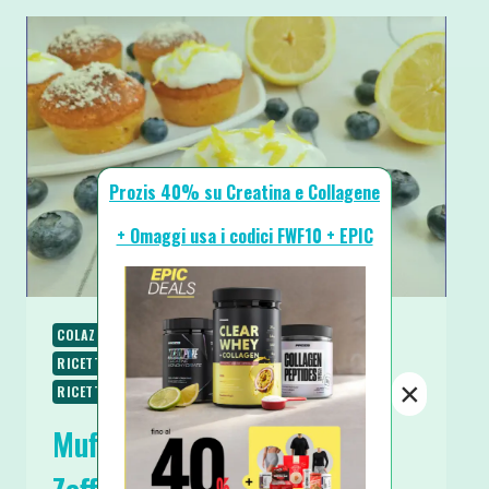
Prozis 40% su Creatina e Collagene
+ Omaggi usa i codici FWF10 + EPIC
COLAZIONE
RICETTE
RICETTE CHETOGENICHE
RICETTE DOLCI
RICETTE LOW CARB
×
RICETTE SENZA GLUTINE
SPUNTINI E SNACKS
Muffin Chetogenici Cocco