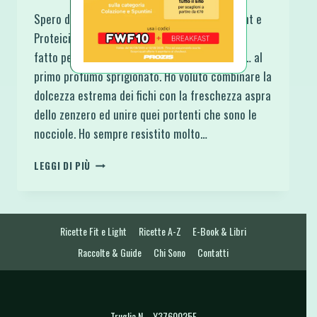
Spero di farti innamorare di questi Muffin Light e
Proteici Fichi Nocciole e Zenzero come hanno
fatto perdere la testa a me…. al primo morso… al
primo profumo sprigionato. Ho voluto combinare la
dolcezza estrema dei fichi con la freschezza aspra
dello zenzero ed unire quei portenti che sono le
nocciole. Ho sempre resistito molto…
MUFFIN
LEGGI DI PIÙ
LIGHT
E
PROTEICI
FICHI
Ricette Fit e Light
Ricette A-Z
E-Book & Libri
NOCCIOLE
E
Raccolte & Guide
Chi Sono
Contatti
ZENZERO
Truglia N. - Y3760025E