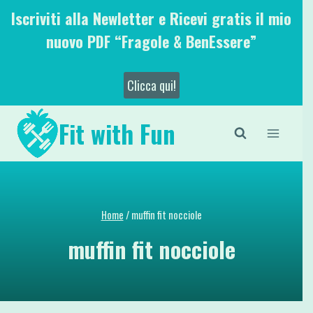
Salta
Iscriviti alla Newletter e Ricevi gratis il mio
al
nuovo PDF “Fragole & BenEssere”
contenuto
Clicca qui!
Fit with Fun
Home
/
muffin fit nocciole
muffin fit nocciole