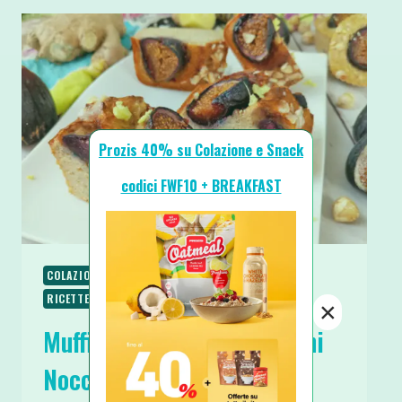
Prozis 40% su Colazione e Snack
codici FWF10 + BREAKFAST
COLAZIONE
RICETTE
RICETTE DOLCI
RICETTE PROTEICHE
×
Muffin Light e Proteici Fichi
Nocciole e Zenzero