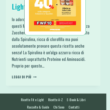
Light e Senza Zucchero
Io adoro i colori naturali e spero davvero che
questi Muffin Cocco e Spirulina Fit Light e Senza
Zucchero ti piacciano. Il colore verde qui è dato
dalla Spirulina, ricca di clorofilla ma puoi
assolutamente provare questa ricetta anche
senza! La Spirulina è un’alga azzurra ricca di
Nutrienti soprattutto Proteine ed Aminoacidi.
Proprio per questo…
MUFFIN
LEGGI DI PIÙ
COCCO
E
SPIRULINA
FIT
Ricette Fit e Light
Ricette A-Z
E-Book & Libri
LIGHT
E
Raccolte & Guide
Chi Sono
Contatti