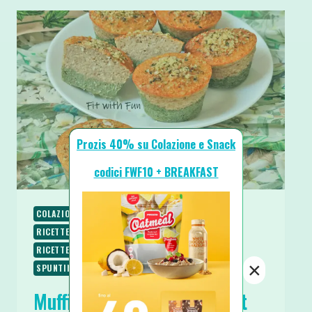
Prozis 40% su Colazione e Snack
codici FWF10 + BREAKFAST
COLAZIONE
RICETTE
RICETTE DOLCI
RICETTE PROTEICHE
RICETTE SENZA BURRO
RICETTE SENZA ZUCCHERO
RICETTE VEGETARIANE
×
SPUNTINI E SNACKS
Muffin Cocco e Spirulina Fit