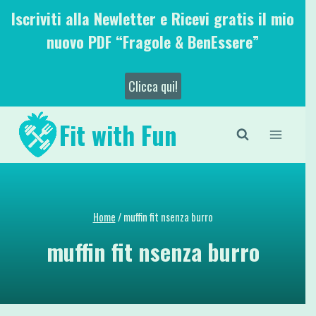
Salta
Iscriviti alla Newletter e Ricevi gratis il mio
al
nuovo PDF “Fragole & BenEssere”
contenuto
Clicca qui!
Fit with Fun
Home
/
muffin fit nsenza burro
muffin fit nsenza burro