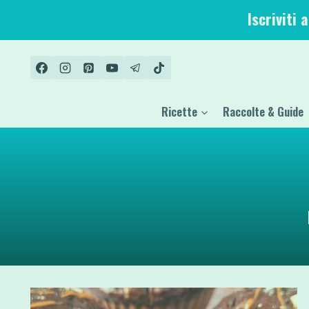
Salta
Iscriviti 
al
contenuto
Ricette
Raccolte & Guide