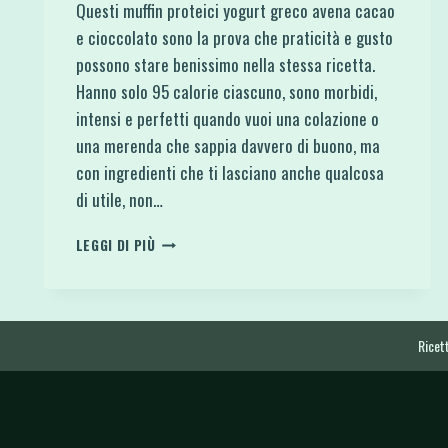
Questi muffin proteici yogurt greco avena cacao
e cioccolato sono la prova che praticità e gusto
possono stare benissimo nella stessa ricetta.
Hanno solo 95 calorie ciascuno, sono morbidi,
intensi e perfetti quando vuoi una colazione o
una merenda che sappia davvero di buono, ma
con ingredienti che ti lasciano anche qualcosa
di utile, non…
MUFFIN
LEGGI DI PIÙ
PROTEICI
YOGURT
GRECO
AVENA
CACAO
Ricett
E
CIOCCOLATO