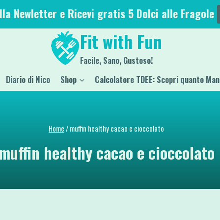
alla Newletter e Ricevi gratis 5 Dolci alle Fragole
Fit with Fun
Facile, Sano, Gustoso!
Diario di Nico
Shop
Calcolatore TDEE: Scopri quanto Man
Home
/
muffin healthy cacao e cioccolato
muffin healthy cacao e cioccolato