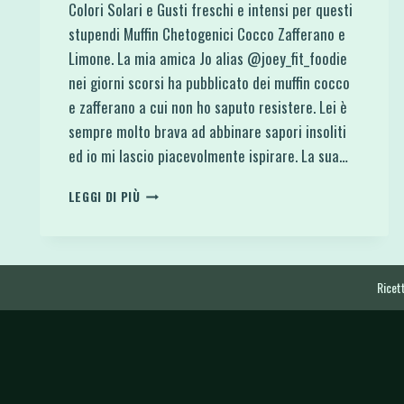
Colori Solari e Gusti freschi e intensi per questi
stupendi Muffin Chetogenici Cocco Zafferano e
Limone. La mia amica Jo alias @joey_fit_foodie
nei giorni scorsi ha pubblicato dei muffin cocco
e zafferano a cui non ho saputo resistere. Lei è
sempre molto brava ad abbinare sapori insoliti
ed io mi lascio piacevolmente ispirare. La sua…
MUFFIN
LEGGI DI PIÙ
CHETOGENICI
COCCO
ZAFFERANO
E
LIMONE
Ricett