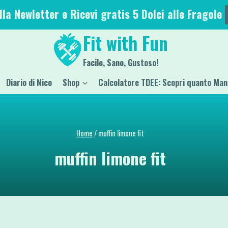
alla Newletter e Ricevi gratis 5 Dolci alle Fragole
Fit with Fun
Facile, Sano, Gustoso!
Diario di Nico
Shop
Calcolatore TDEE: Scopri quanto Man
Home
/
muffin limone fit
muffin limone fit