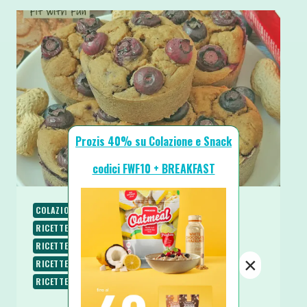
Prozis 40% su Colazione e Snack
codici FWF10 + BREAKFAST
COLAZIONE
RICETTE
RICETTE DOLCI
RICETTE PROTEICHE
RICETTE SENZA BURRO
RICETTE SENZA LATTOSIO
RICETTE SENZA UOVA
×
RICETTE SENZA ZUCCHERO
RICETTE VEGANE
RICETTE VEGETARIANE
SPUNTINI E SNACKS