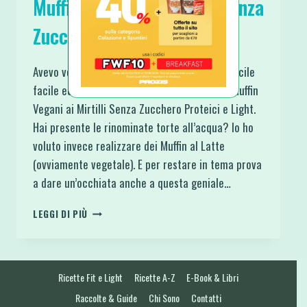
Muffin Vegani ai Mirtilli Senza
Zucchero Proteici e Light
Avevo voglia di realizzare un dolcino vegan facile
facile ed ecco che sono nati questi morbidi Muffin
Vegani ai Mirtilli Senza Zucchero Proteici e Light.
Hai presente le rinominate torte all’acqua? Io ho
voluto invece realizzare dei Muffin al Latte
(ovviamente vegetale). E per restare in tema prova
a dare un’occhiata anche a questa geniale…
MUFFIN
LEGGI DI PIÙ
VEGANI
AI
MIRTILLI
SENZA
Ricette Fit e Light
Ricette A-Z
E-Book & Libri
ZUCCHERO
PROTEICI
Raccolte & Guide
Chi Sono
Contatti