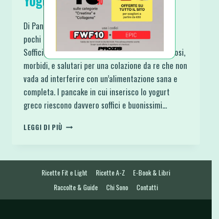
Yogurt senza Glutine
Di Pancake ne faccio tanti ma ne ho pubblicati
pochi quindi ecco a voi questi Fluffy Pancake
Soffici allo Yogurt senza Glutine. Semplici, gustosi,
morbidi, e salutari per una colazione da re che non
vada ad interferire con un’alimentazione sana e
completa. I pancake in cui inserisco lo yogurt
greco riescono davvero soffici e buonissimi…
FLUFFY
LEGGI DI PIÙ
PANCAKE
SOFFICI
ALLO
YOGURT
Ricette Fit e Light
Ricette A-Z
E-Book & Libri
SENZA
GLUTINE
Raccolte & Guide
Chi Sono
Contatti