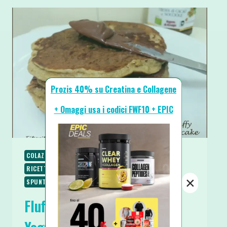
Prozis 40% su Creatina e Collagene
+ Omaggi usa i codici FWF10 + EPIC
COLAZIONE
RICETTE
RICETTE DOLCI
RICETTE PROTEICHE
RICETTE SENZA GLUTINE
×
SPUNTINI E SNACKS
Fluffy Pancake Soffici allo