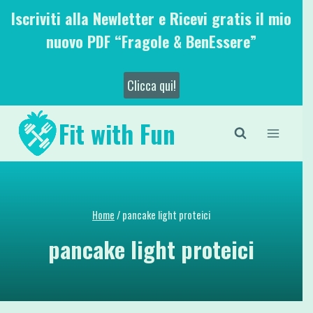
Salta
Iscriviti alla Newletter e Ricevi gratis il mio
al
nuovo PDF “Fragole & BenEssere”
contenuto
Clicca qui!
Fit with Fun
Home
/
pancake light proteici
pancake light proteici