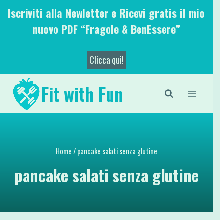
Salta
Iscriviti alla Newletter e Ricevi gratis il mio
al
nuovo PDF “Fragole & BenEssere”
contenuto
Clicca qui!
Fit with Fun
Home
/
pancake salati senza glutine
pancake salati senza glutine