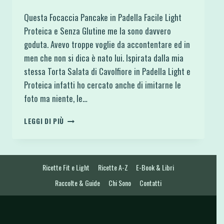
Questa Focaccia Pancake in Padella Facile Light
Proteica e Senza Glutine me la sono davvero
goduta. Avevo troppe voglie da accontentare ed in
men che non si dica è nato lui. Ispirata dalla mia
stessa Torta Salata di Cavolfiore in Padella Light e
Proteica infatti ho cercato anche di imitarne le
foto ma niente, le…
FOCACCIA
LEGGI DI PIÙ
PANCAKE
IN
PADELLA
FACILE
Ricette Fit e Light
Ricette A-Z
E-Book & Libri
LIGHT
PROTEICA
Raccolte & Guide
Chi Sono
Contatti
E
SENZA
GLUTINE