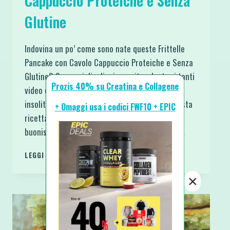
Cappuccio Proteiche e Senza
Glutine
Indovina un po’ come sono nate queste Frittelle
Pancake con Cavolo Cappuccio Proteiche e Senza
Glutine? Su consiglio di mio marito, che tra i tanti
Prozis 40% su Creatina e Collagene
video che guarda, ogni tanto apprezza ricette
insolite. Così un giorno mi fa: “Devi vedere questa
+ Omaggi usa i codici FWF10 + EPIC
ricetta col cavolo cappuccio, secondo me sono
buonissime! Le fai?” Do un’occhiata al video e…
FRITTELLE
LEGGI DI PIÙ
PANCAKE
CON
×
CAVOLO
CAPPUCCIO
PROTEICHE
E
SENZA