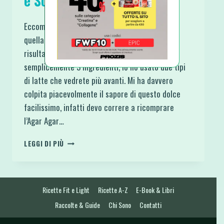
e Soia con Frutti di Bosco
Eccomi con una nuova ricetta indimenticabile,
quella che voleva essere una prova ed invece è
risultata perfetta. Per la base si possono usare
semplicemente 3 Ingredienti, io ho usato due tipi
di latte che vedrete più avanti. Mi ha davvero
colpita piacevolmente il sapore di questo dolce
facilissimo, infatti devo correre a ricomprare
l’Agar Agar…
PANNA
LEGGI DI PIÙ
COTTA
VEGANA
AL
COCCO
Ricette Fit e Light
Ricette A-Z
E-Book & Libri
E
SOIA
Raccolte & Guide
Chi Sono
Contatti
CON