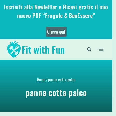
Salta
Iscriviti alla Newletter e Ricevi gratis il mio
al
nuovo PDF “Fragole & BenEssere”
contenuto
Clicca qui!
Fit with Fun
Home
/
panna cotta paleo
panna cotta paleo