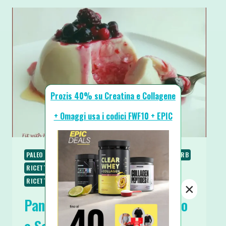
Prozis 40% su Creatina e Collagene
+ Omaggi usa i codici FWF10 + EPIC
PALEO
RICETTE
RICETTE DOLCI
RICETTE LOW CARB
RICETTE SENZA GLUTINE
RICETTE VEGANE
RICETTE VEGETARIANE
SPUNTINI E SNACKS
×
Panna Cotta Vegana al Cocco