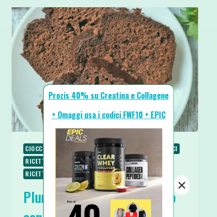
Prozis 40% su Creatina e Collagene
+ Omaggi usa i codici FWF10 + EPIC
CIOCCOLATO
COLAZIONE
RICETTE
RICETTE DOLCI
RICETTE PROTEICHE
RICETTE SENZA BURRO
RICETTE SENZA ZUCCHERO
×
Plumcake Proteico al Cacao