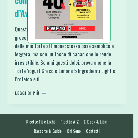
con Yogurt Greco e Farina
d’Avena
Questo plumcake proteico al cacao con yogurt
greco e farina d’avena è la versione più golosa
delle mie torte al limone: stessa base semplice e
leggera, ma con un tocco di cacao che lo rende
irresistibile. Se ami questi dolci, prova anche la
Torta Yogurt Greco e Limone 5 Ingredienti Light e
Proteica e il…
PLUMCAKE
LEGGI DI PIÙ
PROTEICO
AL
CACAO
CON
Ricette Fit e Light
Ricette A-Z
E-Book & Libri
YOGURT
GRECO
Raccolte & Guide
Chi Sono
Contatti
E