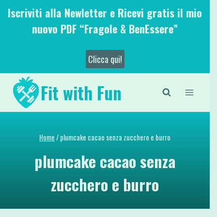
Salta
Iscriviti alla Newletter e Ricevi gratis il mio
al
nuovo PDF “Fragole & BenEssere”
contenuto
Clicca qui!
Fit with Fun
Home
/
plumcake cacao senza zucchero e burro
plumcake cacao senza
zucchero e burro