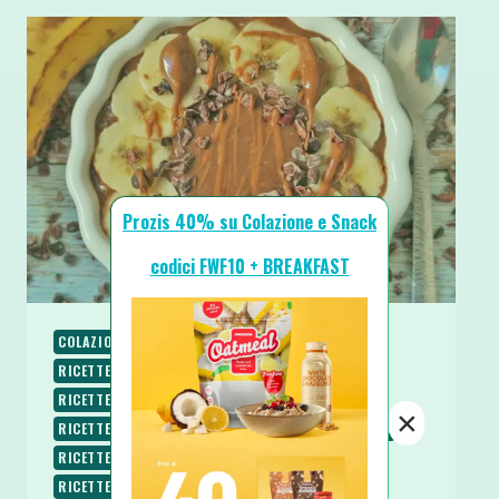
Prozis 40% su Colazione e Snack
codici FWF10 + BREAKFAST
COLAZIONE
PALEO
PIATTI FREDDI
RICETTE
RICETTE DOLCI
RICETTE PROTEICHE
RICETTE SENZA BURRO
RICETTE SENZA COTTURA
×
RICETTE SENZA GLUTINE
RICETTE SENZA LATTOSIO
RICETTE SENZA UOVA
RICETTE SENZA ZUCCHERO
RICETTE VEGANE
RICETTE VEGETARIANE