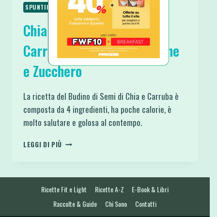
SPUNTINI E SNACKS
Chia Pudding Banana e
Carruba Vegan Senza Glutine
e Zucchero
La ricetta del Budino di Semi di Chia e Carruba è
composta da 4 ingredienti, ha poche calorie, è
molto salutare e golosa al contempo.
CHIA
LEGGI DI PIÙ
PUDDING
BANANA
E
CARRUBA
Ricette Fit e Light
Ricette A-Z
E-Book & Libri
VEGAN
SENZA
Raccolte & Guide
Chi Sono
Contatti
GLUTINE