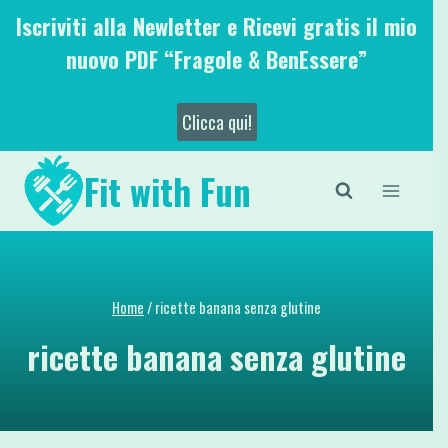
Salta
Iscriviti alla Newletter e Ricevi gratis il mio
al
nuovo PDF “Fragole & BenEssere”
contenuto
Clicca qui!
Fit with Fun
Home
/
ricette banana senza glutine
ricette banana senza glutine