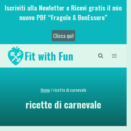
Salta
Iscriviti alla Newletter e Ricevi gratis il mio
al
nuovo PDF “Fragole & BenEssere”
contenuto
Clicca qui!
Fit with Fun
Home
/
ricette di carnevale
ricette di carnevale