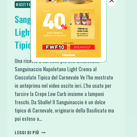
RICETTE VEGETARIANE
SPUNTINI E SNACKS
Sanguinaccio Napoletano
Light Crema al Cioccolato
Tipica del Carnevale
Una ricetta a cui sono più che affezionata:
Sanguinaccio Napoletano Light Crema al
Cioccolato Tipica del Carnevale Ve l’ho mostrato
in anteprima nel video uscito ieri. L’ho usato per
farcire la Crepe Low Carb insieme a lamponi
freschi. Da Sballo! Il Sanguinaccio è un dolce
tipico di Carnevale, originario della Basilicata ma
poi esteso a…
SANGUINACCIO
LEGGI DI PIÙ
NAPOLETANO