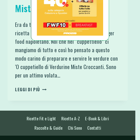
Miste Croccanti
Era da tempo che volevo provare a fare una
ricetta così, poi mi è tornato alla mente il finger
food napoletano. Noi che nel “cuppettiello” ci
mangiamo di tutto e così ho pensato a questo
modo carino di preparare e servire le verdure con
‘O cuppetiello di Verdurine Miste Croccanti. Sono
per un attimo volata…
‘O
LEGGI DI PIÙ
CUPPETIELLO
DI
VERDURINE
MISTE
Ricette Fit e Light
Ricette A-Z
E-Book & Libri
CROCCANTI
Raccolte & Guide
Chi Sono
Contatti