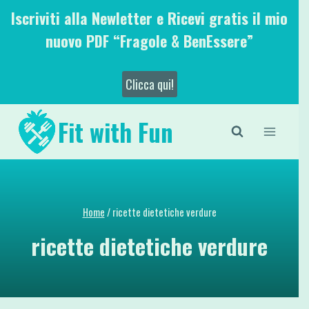
Salta
Iscriviti alla Newletter e Ricevi gratis il mio
al
nuovo PDF “Fragole & BenEssere”
contenuto
Clicca qui!
Fit with Fun
Home
/
ricette dietetiche verdure
ricette dietetiche verdure