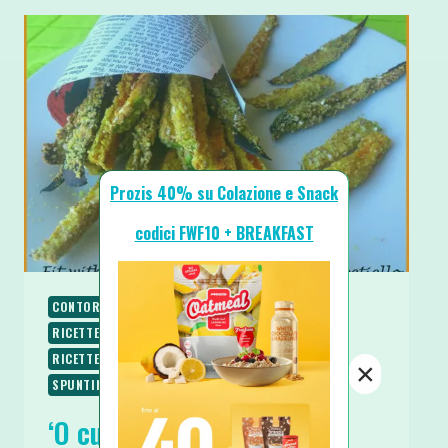
Prozis 40% su Colazione e Snack
codici FWF10 + BREAKFAST
CONTORNI
PALEO
RICETTE
RICETTE CHETOGENICHE
RICETTE LOW CARB
RICETTE SENZA GLUTINE
RICETTE VEGETARIANE
×
SPUNTINI E SNACKS
‘O cuppetiello di Verdurine