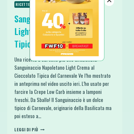
RICETTE VEGETARIANE
SPUNTINI E SNACKS
Sanguinaccio Napoletano
Light Crema al Cioccolato
Tipica del Carnevale
Una ricetta a cui sono più che affezionata:
Sanguinaccio Napoletano Light Crema al
Cioccolato Tipica del Carnevale Ve l’ho mostrato
in anteprima nel video uscito ieri. L’ho usato per
farcire la Crepe Low Carb insieme a lamponi
freschi. Da Sballo! Il Sanguinaccio è un dolce
tipico di Carnevale, originario della Basilicata ma
poi esteso a…
SANGUINACCIO
LEGGI DI PIÙ
NAPOLETANO