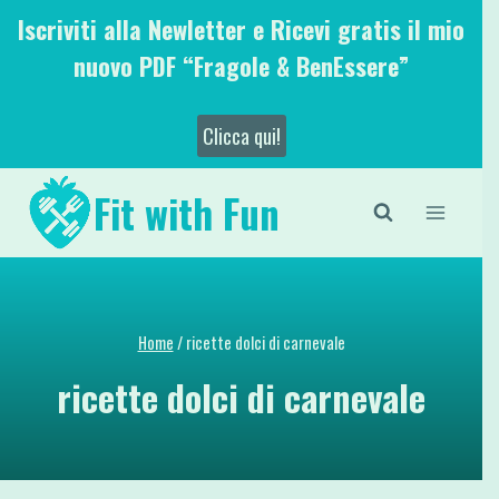
Salta
Iscriviti alla Newletter e Ricevi gratis il mio
al
nuovo PDF “Fragole & BenEssere”
contenuto
Clicca qui!
Fit with Fun
Home
/
ricette dolci di carnevale
ricette dolci di carnevale