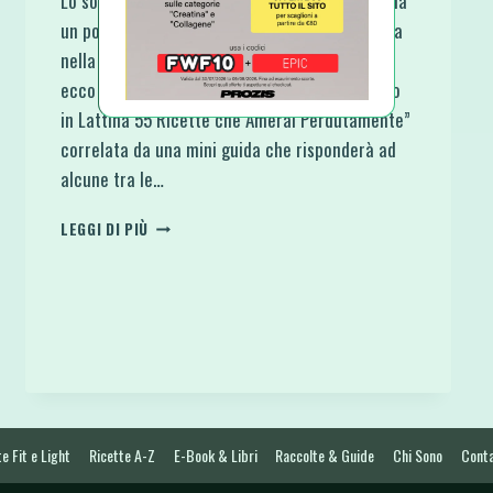
Lo so devo sempre esagerare ma se mi segui da
un po’ sai che il Latte di Cocco in Lattina figura
nella top ten dei miei alimenti preferiti quindi
ecco a te l’incredibile raccolta “Latte di Cocco
in Lattina 55 Ricette che Amerai Perdutamente”
correlata da una mini guida che risponderà ad
alcune tra le…
LATTE
LEGGI DI PIÙ
DI
COCCO
IN
LATTINA
55
RICETTE
CHE
AMERAI
PERDUTAMENTE
e Fit e Light
Ricette A-Z
E-Book & Libri
Raccolte & Guide
Chi Sono
Conta