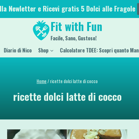
alla Newletter e Ricevi gratis 5 Dolci alle Fragole
Fit with Fun
Facile, Sano, Gustoso!
Diario di Nico
Shop
Calcolatore TDEE: Scopri quanto Man
Home
/
ricette dolci latte di cocco
ricette dolci latte di cocco