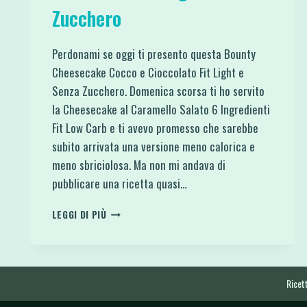
Zucchero
Perdonami se oggi ti presento questa Bounty
Cheesecake Cocco e Cioccolato Fit Light e
Senza Zucchero. Domenica scorsa ti ho servito
la Cheesecake al Caramello Salato 6 Ingredienti
Fit Low Carb e ti avevo promesso che sarebbe
subito arrivata una versione meno calorica e
meno sbriciolosa. Ma non mi andava di
pubblicare una ricetta quasi…
BOUNTY
LEGGI DI PIÙ
CHEESECAKE
COCCO
E
CIOCCOLATO
FIT
Ricett
LIGHT