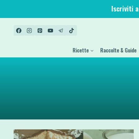
Salta
Iscriviti 
al
contenuto
Ricette
Raccolte & Guide