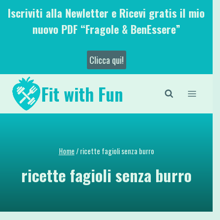
Salta
Iscriviti alla Newletter e Ricevi gratis il mio
al
nuovo PDF “Fragole & BenEssere”
contenuto
Clicca qui!
Fit with Fun
Home
/
ricette fagioli senza burro
ricette fagioli senza burro