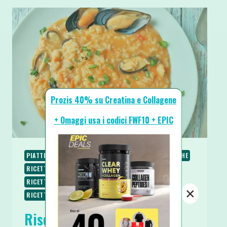
Prozis 40% su Creatina e Collagene
+ Omaggi usa i codici FWF10 + EPIC
PIATTI UNICI
PRIMI
RICETTE
RICETTE PROTEICHE
RICETTE SALATE
RICETTE SENZA BURRO
RICETTE SENZA GLUTINE
RICETTE SENZA LATTOSIO
×
RICETTE SENZA UOVA
Risotto Cremoso Fagioli e