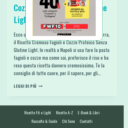
Cozze Proteico Senza Glutine
Light
Ecco un piatto ispirato alla cultura della mia terra,
il Risotto Cremoso Fagioli e Cozze Proteico Senza
Glutine Light. In realtà a Napoli si usa fare la pasta
fagioli e cozze ma come sai, preferisco il riso e ha
reso questa ricetta davvero cremosissima. Te la
consiglio di tutto cuore, per il sapore, per gli…
RISOTTO
LEGGI DI PIÙ
CREMOSO
FAGIOLI
E
COZZE
Ricette Fit e Light
Ricette A-Z
E-Book & Libri
PROTEICO
SENZA
Raccolte & Guide
Chi Sono
Contatti
GLUTINE