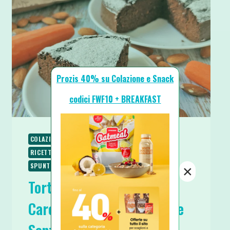
Prozis 40% su Colazione e Snack
codici FWF10 + BREAKFAST
COLAZIONE
PALEO
RICETTE
RICETTE DOLCI
RICETTE SENZA GLUTINE
RICETTE VEGETARIANE
SPUNTINI E SNACKS
×
Torta Light e Proteica
Carote Carruba e Mandorle