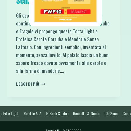
Senza Lattosio
Gli esperimenti con la Farina di Carruba sono
continuati, e dopo la Torta con Farina di Carruba
e Fragole vi propongo questa Torta Light e
Proteica Carote Carruba e Mandorle Senza
Lattosio. Con ingredienti semplici, inventata al
momento, senza lievito. Al palato lascia un buon
sapore fresco dovuto ovviamente alle carote e
alla farina di mandorle….
TORTA
LEGGI DI PIÙ
LIGHT
E
PROTEICA
CAROTE
CARRUBA
e Fit e Light
Ricette A-Z
E-Book & Libri
Raccolte & Guide
Chi Sono
Conta
E
MANDORLE
Truglia N. - Y3760025E