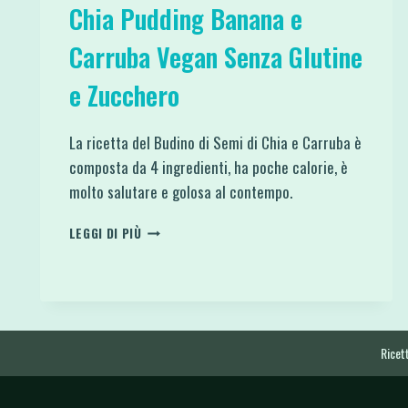
Chia Pudding Banana e
Carruba Vegan Senza Glutine
e Zucchero
La ricetta del Budino di Semi di Chia e Carruba è
composta da 4 ingredienti, ha poche calorie, è
molto salutare e golosa al contempo.
CHIA
LEGGI DI PIÙ
PUDDING
BANANA
E
CARRUBA
VEGAN
SENZA
Ricett
GLUTINE
E
ZUCCHERO