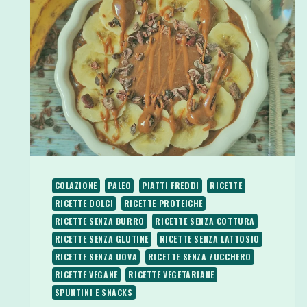
COLAZIONE
PALEO
PIATTI FREDDI
RICETTE
RICETTE DOLCI
RICETTE PROTEICHE
RICETTE SENZA BURRO
RICETTE SENZA COTTURA
RICETTE SENZA GLUTINE
RICETTE SENZA LATTOSIO
RICETTE SENZA UOVA
RICETTE SENZA ZUCCHERO
RICETTE VEGANE
RICETTE VEGETARIANE
SPUNTINI E SNACKS