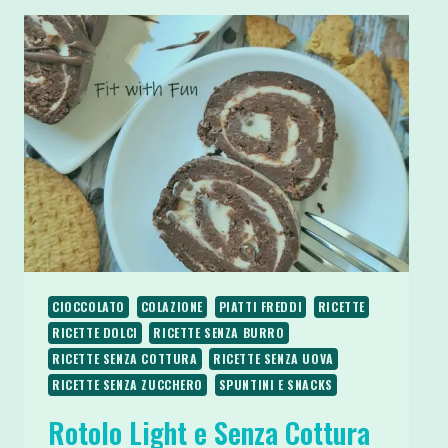
CIOCCOLATO
COLAZIONE
PIATTI FREDDI
RICETTE
RICETTE DOLCI
RICETTE SENZA BURRO
RICETTE SENZA COTTURA
RICETTE SENZA UOVA
RICETTE SENZA ZUCCHERO
SPUNTINI E SNACKS
Rotolo Light e Senza Cottura