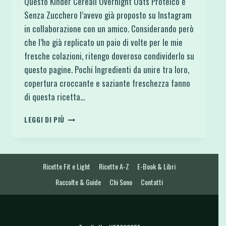
Questo Kinder Cereali Overnight Oats Proteico e
Senza Zucchero l’avevo già proposto su Instagram
in collaborazione con un amico. Considerando però
che l’ho già replicato un paio di volte per le mie
fresche colazioni, ritengo doveroso condividerlo su
questo pagine. Pochi Ingredienti da unire tra loro,
copertura croccante e saziante freschezza fanno
di questa ricetta…
KINDER
LEGGI DI PIÙ
CEREALI
OVERNIGHT
OATS
PROTEICO
Ricette Fit e Light
Ricette A-Z
E-Book & Libri
E
SENZA
Raccolte & Guide
Chi Sono
Contatti
ZUCCHERO