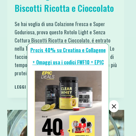
Biscotti Ricotta e Cioccolato
Se hai voglia di una Colazione Fresca e Super
Goduriosa, prova questo Rotolo Light e Senza
Cottura Biscotti Ricotta e Cioccolato. é entrato
nella Top 5 delle mie colazioni estive preferite. Lo
Prozis 40% su Creatina e Collagene
faccio soprattutto nel weekend in cui ho un po’ di
+ Omaggi usa i codici FWF10 + EPIC
tempo in più. Avevo già pubblicato una versione più
proteica qualche anno fa,…
ROTOLO
LEGGI DI PIÙ
LIGHT
E
×
SENZA
COTTURA
BISCOTTI
RICOTTA
E
CIOCCOLATO