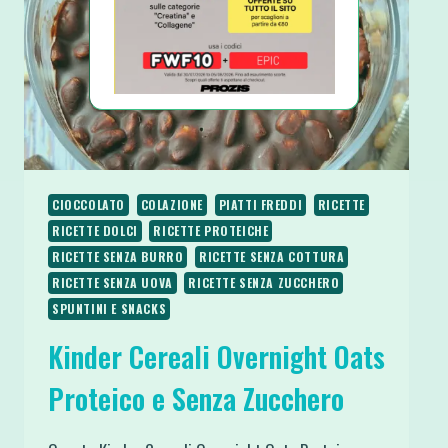
CIOCCOLATO
COLAZIONE
PIATTI FREDDI
RICETTE
RICETTE DOLCI
RICETTE PROTEICHE
RICETTE SENZA BURRO
RICETTE SENZA COTTURA
RICETTE SENZA UOVA
RICETTE SENZA ZUCCHERO
SPUNTINI E SNACKS
Kinder Cereali Overnight Oats
Proteico e Senza Zucchero