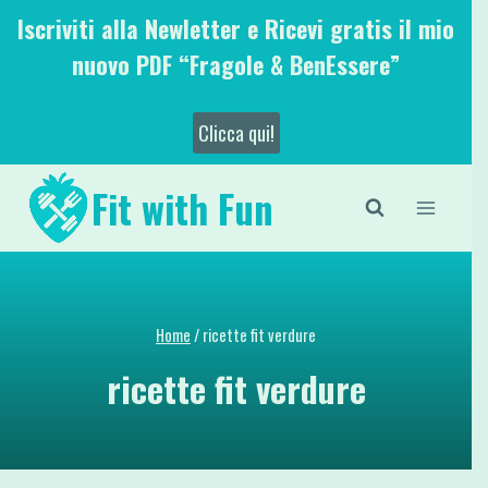
Salta
Iscriviti alla Newletter e Ricevi gratis il mio
al
nuovo PDF “Fragole & BenEssere”
contenuto
Clicca qui!
Fit with Fun
Home
/
ricette fit verdure
ricette fit verdure