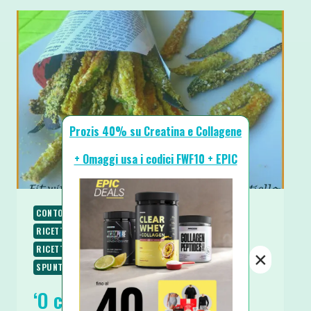
Prozis 40% su Creatina e Collagene
+ Omaggi usa i codici FWF10 + EPIC
CONTORNI
PALEO
RICETTE
RICETTE CHETOGENICHE
RICETTE LOW CARB
RICETTE SENZA GLUTINE
RICETTE VEGETARIANE
×
SPUNTINI E SNACKS
‘O cuppetiello di Verdurine