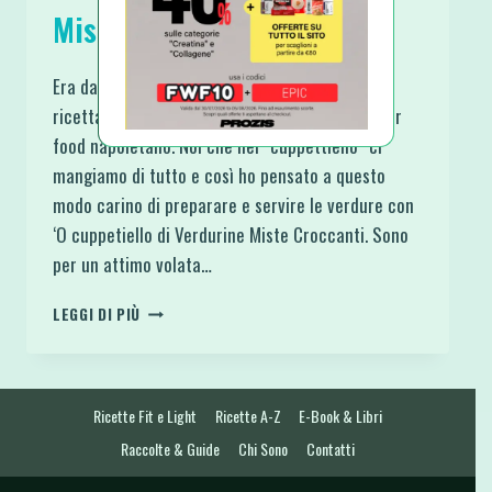
Miste Croccanti
Era da tempo che volevo provare a fare una
ricetta così, poi mi è tornato alla mente il finger
food napoletano. Noi che nel “cuppettiello” ci
mangiamo di tutto e così ho pensato a questo
modo carino di preparare e servire le verdure con
‘O cuppetiello di Verdurine Miste Croccanti. Sono
per un attimo volata…
‘O
LEGGI DI PIÙ
CUPPETIELLO
DI
VERDURINE
MISTE
Ricette Fit e Light
Ricette A-Z
E-Book & Libri
CROCCANTI
Raccolte & Guide
Chi Sono
Contatti