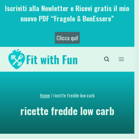
Salta
Iscriviti alla Newletter e Ricevi gratis il mio
al
nuovo PDF “Fragole & BenEssere”
contenuto
Clicca qui!
Fit with Fun
Home
/
ricette fredde low carb
ricette fredde low carb