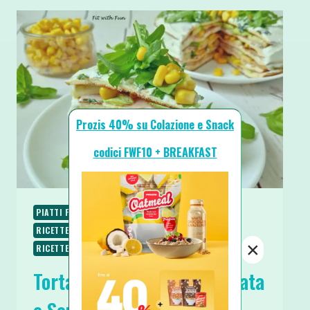
Prozis 40% su Colazione e Snack
codici FWF10 + BREAKFAST
PIATTI FREDDI
PIATTI UNICI
RICETTE
RICETTE LOW CARB
RICETTE PROTEICHE
×
RICETTE SALATE
RICETTE SENZA GLUTINE
Torta di Crepes Fredda Salata