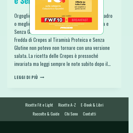
e Senza Glutine
Orgogliosa al limite nel presentarti questo quadro
o meglio questa Torta di Crepes Fredda Salata e
Senza Glutine. Dopo aver realizzato la Torta
Fredda di Crepes al Tiramisù Proteica e Senza
Glutine non potevo non tornare con una versione
salata. La ricetta delle Crepes è pressoché
invariata ma leggi sempre le note subito dopo il…
TORTA
LEGGI DI PIÙ
DI
CREPES
FREDDA
SALATA
Ricette Fit e Light
Ricette A-Z
E-Book & Libri
E
SENZA
Raccolte & Guide
Chi Sono
Contatti
GLUTINE