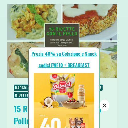
Prozis 40% su Colazione e Snack
codici FWF10 + BREAKFAST
RACCOLTE & GUIDE
RICETTE
RICETTE PROTEICHE
RICETTE SALATE
RICETTE SENZA GLUTINE
×
15 Ricette Fit e Light con il
Pollo Proteiche e Senza