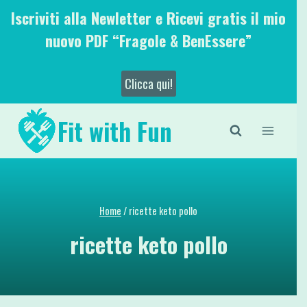
Salta
Iscriviti alla Newletter e Ricevi gratis il mio
al
nuovo PDF “Fragole & BenEssere”
contenuto
Clicca qui!
Fit with Fun
Home
/
ricette keto pollo
ricette keto pollo