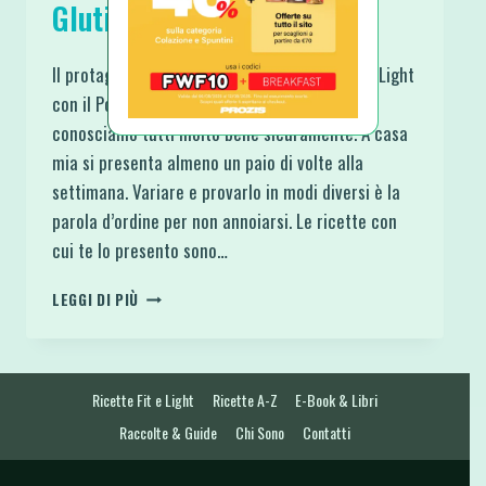
Glutine
Il protagonista della raccolta 15 Ricette Fit e Light
con il Pollo Proteiche e Senza Glutine lo
conosciamo tutti molto bene sicuramente. A casa
mia si presenta almeno un paio di volte alla
settimana. Variare e provarlo in modi diversi è la
parola d’ordine per non annoiarsi. Le ricette con
cui te lo presento sono…
15
LEGGI DI PIÙ
RICETTE
FIT
E
LIGHT
Ricette Fit e Light
Ricette A-Z
E-Book & Libri
CON
IL
Raccolte & Guide
Chi Sono
Contatti
POLLO
PROTEICHE