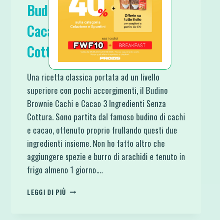
Budino Brownie Cachi e
Cacao 3 Ingredienti Senza
Cottura
Una ricetta classica portata ad un livello
superiore con pochi accorgimenti, il Budino
Brownie Cachi e Cacao 3 Ingredienti Senza
Cottura. Sono partita dal famoso budino di cachi
e cacao, ottenuto proprio frullando questi due
ingredienti insieme. Non ho fatto altro che
aggiungere spezie e burro di arachidi e tenuto in
frigo almeno 1 giorno….
BUDINO
LEGGI DI PIÙ
BROWNIE
CACHI
E