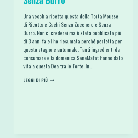
Senza Burro
Una vecchia ricetta questa della Torta Mousse
di Ricotta e Cachi Senza Zucchero e Senza
Burro. Non ci crederai ma è stata pubblicata più
di 3 anni fa e l’ho riesumata perché perfetta per
questa stagione autunnale. Tanti ingredienti da
consumare e la domenica SanaMaFat hanno dato
vita a questa Dea tra le Torte. In…
TORTA
LEGGI DI PIÙ
MOUSSE
DI
RICOTTA
E
CACHI
SENZA
ZUCCHERO
E
SENZA