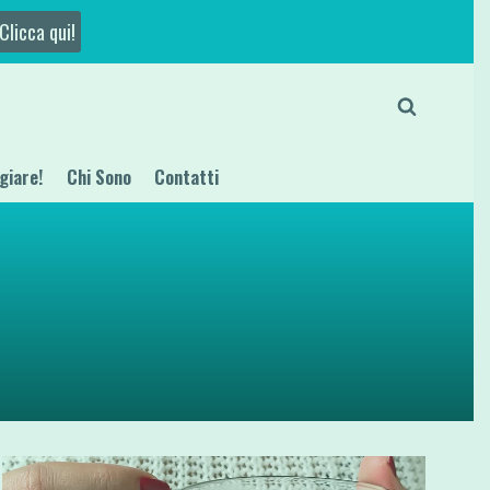
Clicca qui!
giare!
Chi Sono
Contatti