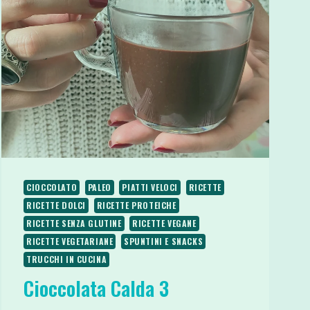
CIOCCOLATO
PALEO
PIATTI VELOCI
RICETTE
RICETTE DOLCI
RICETTE PROTEICHE
RICETTE SENZA GLUTINE
RICETTE VEGANE
RICETTE VEGETARIANE
SPUNTINI E SNACKS
TRUCCHI IN CUCINA
Cioccolata Calda 3