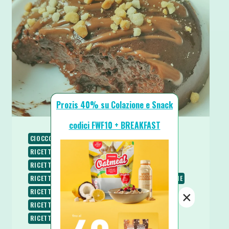
Prozis 40% su Colazione e Snack
codici FWF10 + BREAKFAST
CIOCCOLATO
COLAZIONE
PIATTI FREDDI
RICETTE
RICETTE BASE
RICETTE DOLCI
RICETTE PROTEICHE
RICETTE SENZA BURRO
RICETTE SENZA COTTURA
RICETTE SENZA GLUTINE
RICETTE SENZA LATTOSIO
RICETTE SENZA UOVA
×
RICETTE SENZA ZUCCHERO
RICETTE VEGANE
RICETTE VEGETARIANE
SPUNTINI E SNACKS