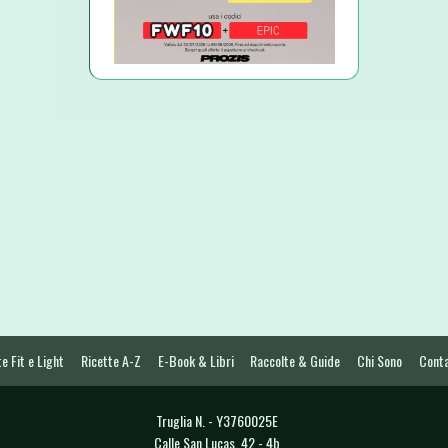
e Fit e Light
Ricette A-Z
E-Book & Libri
Raccolte & Guide
Chi Sono
Conta
Truglia N. - Y3760025E
Calle San Lucas, 42 - 4b