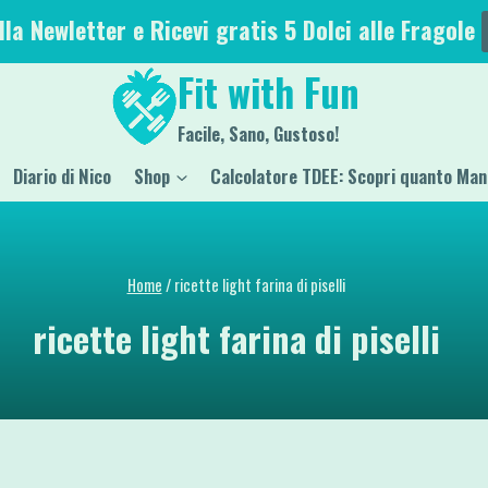
alla Newletter e Ricevi gratis 5 Dolci alle Fragole
Fit with Fun
Facile, Sano, Gustoso!
Diario di Nico
Shop
Calcolatore TDEE: Scopri quanto Man
Home
/
ricette light farina di piselli
ricette light farina di piselli