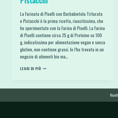
Pistacchi
La Farinata di Piselli con Barbabietola Triturata
e Pistacchi è la prima ricetta, riuscitissima, che
ho sperimentato con la Farina di Piselli. La Farina
di Piselli contiene circa 25 g di Proteine su 100
g, indicatissima per alimentazione vegan e senza
glutine, non contiene grassi. Io l’ho trovata in un
negozio di alimenti bio ma…
FARINATA
LEGGI DI PIÙ
DI
PISELLI
CON
BARBABIETOLA
TRITURATA
Ricett
E
PISTACCHI