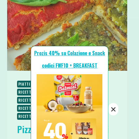
Prozis 40% su Colazione e Snack
codici FWF10 + BREAKFAST
PIATTI UNICI
RICETTE
RICETTE BASE
RICETTE CHETOGENICHE
RICETTE LOW CARB
RICETTE PROTEICHE
RICETTE SALATE
×
RICETTE SENZA GLUTINE
RICETTE VEGANE
RICETTE VEGETARIANE
Pizza di Tofu 3 Ingredienti