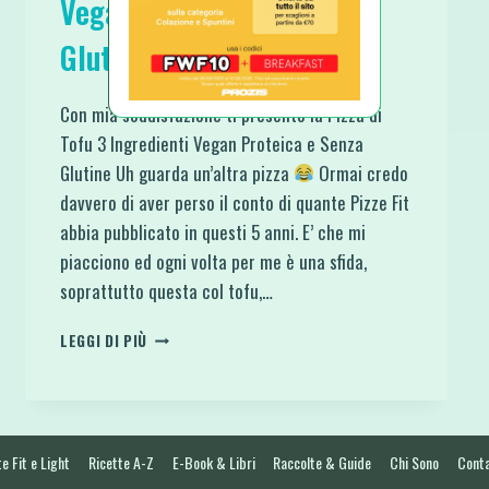
Vegan Proteica e Senza
Glutine
Con mia soddisfazione ti presento la Pizza di
Tofu 3 Ingredienti Vegan Proteica e Senza
Glutine Uh guarda un’altra pizza
Ormai credo
davvero di aver perso il conto di quante Pizze Fit
abbia pubblicato in questi 5 anni. E’ che mi
piacciono ed ogni volta per me è una sfida,
soprattutto questa col tofu,…
PIZZA
LEGGI DI PIÙ
DI
TOFU
3
INGREDIENTI
VEGAN
e Fit e Light
Ricette A-Z
E-Book & Libri
Raccolte & Guide
Chi Sono
Conta
PROTEICA