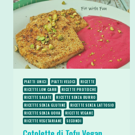
PIATTI UNICI
PIATTI VELOCI
RICETTE
RICETTE LOW CARB
RICETTE PROTEICHE
RICETTE SALATE
RICETTE SENZA BURRO
RICETTE SENZA GLUTINE
RICETTE SENZA LATTOSIO
RICETTE SENZA UOVA
RICETTE VEGANE
RICETTE VEGETARIANE
SECONDI
Cotolette di Tofu Vegan