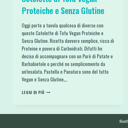
Proteiche e Senza Glutine
Oggi porto a tavola qualcosa di diverso con
queste Cotolette di Tofu Vegan Proteiche e
Senza Glutine. Ricetta davvero semplice, ricca di
Proteine e povera di Carboidrati. Difatti ho
deciso di accompagnare con un Purè di Patate e
Barbabietole o perché no semplicemente da
un’insalata. Pastella e Panatura sono del tutto
Vegan e Senza Glutine,…
COTOLETTE
LEGGI DI PIÙ
DI
TOFU
VEGAN
PROTEICHE
E
Ricett
SENZA