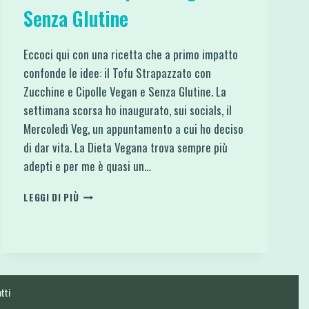
Senza Glutine
Eccoci qui con una ricetta che a primo impatto
confonde le idee: il Tofu Strapazzato con
Zucchine e Cipolle Vegan e Senza Glutine. La
settimana scorsa ho inaugurato, sui socials, il
Mercoledì Veg, un appuntamento a cui ho deciso
di dar vita. La Dieta Vegana trova sempre più
adepti e per me è quasi un…
TOFU
LEGGI DI PIÙ
STRAPAZZATO
CON
ZUCCHINE
E
CIPOLLE
VEGAN
tti
E
SENZA