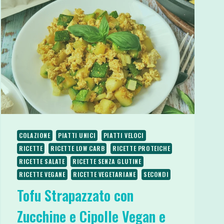
COLAZIONE
PIATTI UNICI
PIATTI VELOCI
RICETTE
RICETTE LOW CARB
RICETTE PROTEICHE
RICETTE SALATE
RICETTE SENZA GLUTINE
RICETTE VEGANE
RICETTE VEGETARIANE
SECONDI
Tofu Strapazzato con
Zucchine e Cipolle Vegan e