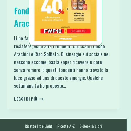
Fondenti Croccanti Cocco
Arachidi e Riso Soffiato
Li ho fatti appena 2 giorni fa e non ho potuto
resistere, ecco a te i Fondenti Croccanti Cocco
Arachidi e Riso Soffiato. Di sinergie sui socials ne
nascono eccome, basta saper ricevere e dare
senza remore. E questi fondenti hanno trovato la
luce grazie ad una di queste sinergie. Qualche
settimana fa ho proposto…
FONDENTI
LEGGI DI PIÙ
CROCCANTI
COCCO
ARACHIDI
E
Ricette Fit e Light
Ricette A-Z
E-Book & Libri
RISO