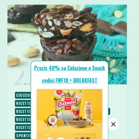
Prozis 40% su Colazione e Snack
codici FWF10 + BREAKFAST
CIOCCOLATO
RICETTE
RICETTE DOLCI
RICETTE LOW CARB
RICETTE SENZA BURRO
RICETTE SENZA COTTURA
RICETTE SENZA GLUTINE
RICETTE SENZA UOVA
RICETTE SENZA ZUCCHERO
×
RICETTE VEGANE
RICETTE VEGETARIANE
SPUNTINI E SNACKS