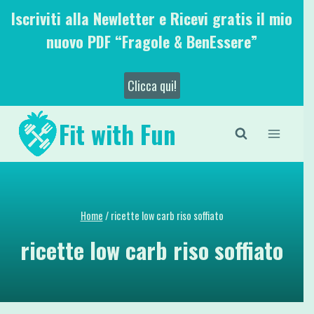
Salta
Iscriviti alla Newletter e Ricevi gratis il mio
al
nuovo PDF “Fragole & BenEssere”
contenuto
Clicca qui!
Fit with Fun
Home
/
ricette low carb riso soffiato
ricette low carb riso soffiato