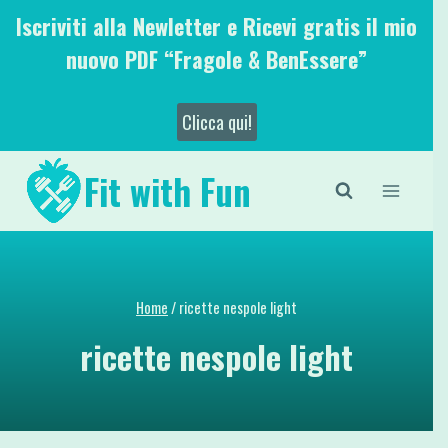
Salta
Iscriviti alla Newletter e Ricevi gratis il mio
al
nuovo PDF “Fragole & BenEssere”
contenuto
Clicca qui!
Fit with Fun
Home
/
ricette nespole light
ricette nespole light