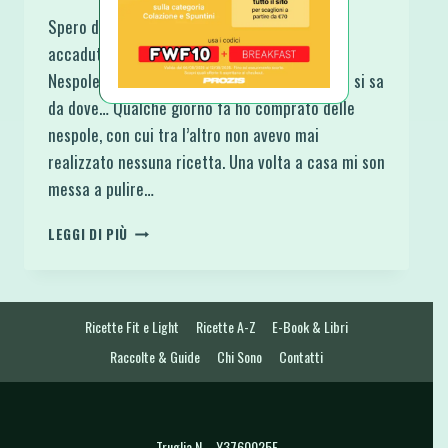
Spero di stupirti almeno il 50% di quanto è
accaduto a me con questa Torta Coca Cola e
Nespole Light e Proteica. Nata veramente non si sa
da dove… Qualche giorno fa ho comprato delle
nespole, con cui tra l’altro non avevo mai
realizzato nessuna ricetta. Una volta a casa mi son
messa a pulire…
TORTA
LEGGI DI PIÙ
COCA
COLA
E
NESPOLE
Ricette Fit e Light
Ricette A-Z
E-Book & Libri
LIGHT
E
Raccolte & Guide
Chi Sono
Contatti
PROTEICA
Truglia N. - Y3760025E