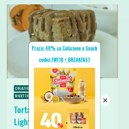
Prozis 40% su Colazione e Snack
codici FWF10 + BREAKFAST
COLAZIONE
RICETTE
RICETTE DOLCI
RICETTE PROTEICHE
RICETTE VEGETARIANE
×
Torta Coca Cola e Nespole
Light e Proteica