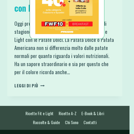
con le Patate Dolci
Oggi propongo una raccolta con un ortaggio di
stagione che amo tanto: 12 Ricette Salate Fit e
Light con le Patate Dolci. La Patata Dolce o Patata
Americana non si differenzia molto dalle patate
normali per quanto riguarda i valori nutrizionali.
Ha un sapore straordinario e sia per questo che
per il colore ricorda anche…
12
LEGGI DI PIÙ
RICETTE
SALATE
FIT
E
Ricette Fit e Light
Ricette A-Z
E-Book & Libri
LIGHT
CON
Raccolte & Guide
Chi Sono
Contatti
LE
PATATE