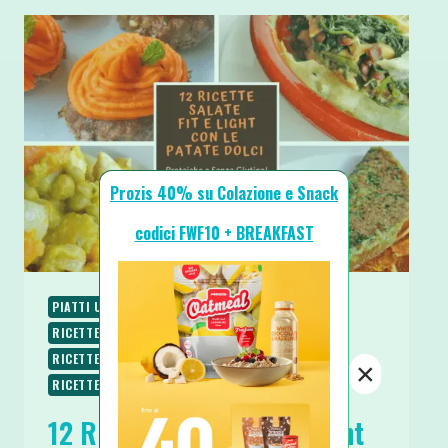
Prozis 40% su Colazione e Snack
codici FWF10 + BREAKFAST
PIATTI UNICI
RACCOLTE & GUIDE
RICETTE
RICETTE PROTEICHE
RICETTE SALATE
RICETTE SENZA BURRO
RICETTE SENZA GLUTINE
×
RICETTE VEGANE
RICETTE VEGETARIANE
12 Ricette Salate Fit e Light