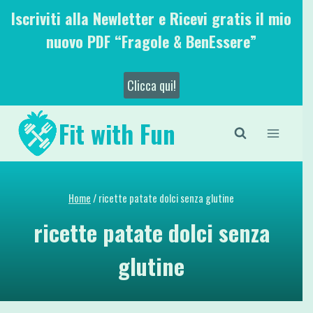
Salta
Iscriviti alla Newletter e Ricevi gratis il mio
al
nuovo PDF “Fragole & BenEssere”
contenuto
Clicca qui!
Fit with Fun
Home
/
ricette patate dolci senza glutine
ricette patate dolci senza
glutine