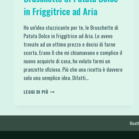
in Friggitrice ad Aria
Ho un’idea stuzzicante per te, le Bruschette di
Patata Dolce in Friggitrice ad Aria. Le avevo
trovate ad un ottimo prezzo e decisi di farne
scorta. Erano lì che mi chiamavano e complice il
nuovo acquisto di casa, ho voluto farmi un
pranzetto sfizioso. Più che una ricetta è davvero
solo una semplice idea. Difatti…
BRUSCHETTE
LEGGI DI PIÙ
DI
PATATA
DOLCE
IN
FRIGGITRICE
Ricett
AD
ARIA