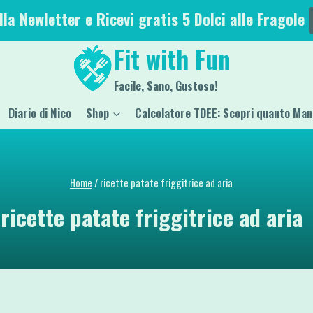
alla Newletter e Ricevi gratis 5 Dolci alle Fragole
Fit with Fun
Facile, Sano, Gustoso!
Diario di Nico
Shop
Calcolatore TDEE: Scopri quanto Man
Home
/
ricette patate friggitrice ad aria
ricette patate friggitrice ad aria