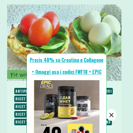
Prozis 40% su Creatina e Collagene
+ Omaggi usa i codici FWF10 + EPIC
ANTIPASTI E STUZZICHINI
CONTORNI
PIATTI FREDDI
RICETTE
RICETTE BASE
RICETTE SALATE
RICETTE SENZA BURRO
RICETTE SENZA GLUTINE
×
RICETTE SENZA LATTOSIO
RICETTE VEGANE
RICETTE VEGETARIANE
SECONDI
SPUNTINI E SNACKS