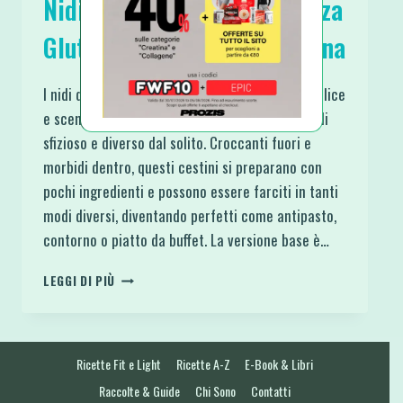
Nidi o Cestini di Patate Senza
Glutine e con versione Vegana
I nidi di patate senza glutine sono un’idea semplice
e scenografica per portare in tavola qualcosa di
sfizioso e diverso dal solito. Croccanti fuori e
morbidi dentro, questi cestini si preparano con
pochi ingredienti e possono essere farciti in tanti
modi diversi, diventando perfetti come antipasto,
contorno o piatto da buffet. La versione base è…
NIDI
LEGGI DI PIÙ
O
CESTINI
DI
PATATE
Ricette Fit e Light
Ricette A-Z
E-Book & Libri
SENZA
GLUTINE
Raccolte & Guide
Chi Sono
Contatti