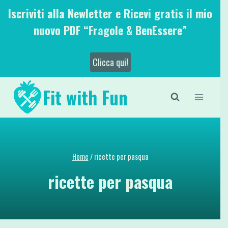
Salta
Iscriviti alla Newletter e Ricevi gratis il mio
al
nuovo PDF “Fragole & BenEssere”
contenuto
Clicca qui!
Fit with Fun
Home
/
ricette per pasqua
ricette per pasqua