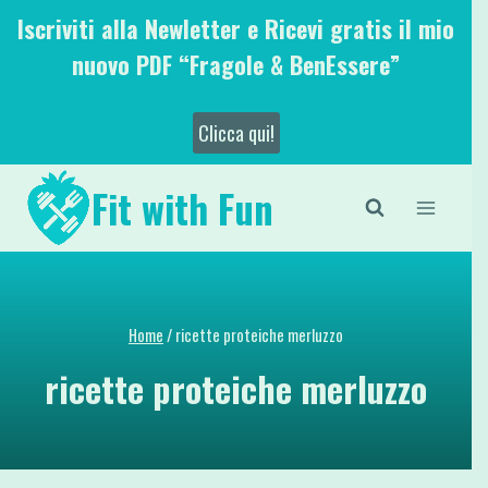
Salta
Iscriviti alla Newletter e Ricevi gratis il mio
al
nuovo PDF “Fragole & BenEssere”
contenuto
Clicca qui!
Fit with Fun
Home
/
ricette proteiche merluzzo
ricette proteiche merluzzo