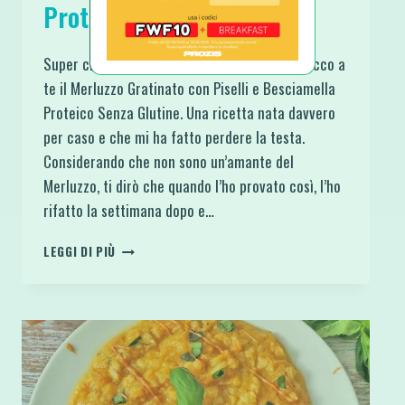
Proteico Senza Glutine
Super chicca da salvare e replicare a gogò, ecco a
te il Merluzzo Gratinato con Piselli e Besciamella
Proteico Senza Glutine. Una ricetta nata davvero
per caso e che mi ha fatto perdere la testa.
Considerando che non sono un’amante del
Merluzzo, ti dirò che quando l’ho provato così, l’ho
rifatto la settimana dopo e…
MERLUZZO
LEGGI DI PIÙ
GRATINATO
CON
PISELLI
E
BESCIAMELLA
PROTEICO
SENZA
GLUTINE