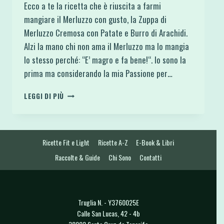
Ecco a te la ricetta che è riuscita a farmi
mangiare il Merluzzo con gusto, la Zuppa di
Merluzzo Cremosa con Patate e Burro di Arachidi.
Alzi la mano chi non ama il Merluzzo ma lo mangia
lo stesso perché: “E’ magro e fa bene!“. Io sono la
prima ma considerando la mia Passione per…
ZUPPA
LEGGI DI PIÙ
DI
MERLUZZO
CREMOSA
CON
Ricette Fit e Light
Ricette A-Z
E-Book & Libri
PATATE
E
Raccolte & Guide
Chi Sono
Contatti
BURRO
DI
ARACHIDI
Truglia N. - Y3760025E
Calle San Lucas, 42 - 4b