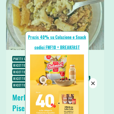
Prozis 40% su Colazione e Snack
codici FWF10 + BREAKFAST
PIATTI UNICI
PIATTI VELOCI
RICETTE
RICETTE LOW CARB
RICETTE PROTEICHE
RICETTE SALATE
RICETTE SENZA BURRO
RICETTE SENZA GLUTINE
RICETTE SENZA LATTOSIO
×
RICETTE SENZA UOVA
SECONDI
Merluzzo Gratinato con
Piselli e Besciamella