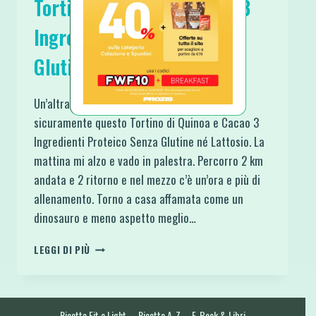
Tortino di Quinoa e Cacao 3
Ingredienti Proteico Senza
Glutine né Lattosio
Un’altra Colazione ricca di Benessere è
sicuramente questo Tortino di Quinoa e Cacao 3
Ingredienti Proteico Senza Glutine né Lattosio. La
mattina mi alzo e vado in palestra. Percorro 2 km
andata e 2 ritorno e nel mezzo c’è un’ora e più di
allenamento. Torno a casa affamata come un
dinosauro e meno aspetto meglio…
TORTINO
LEGGI DI PIÙ
DI
QUINOA
E
CACAO
Ricette Fit e Light
Ricette A-Z
E-Book & Libri