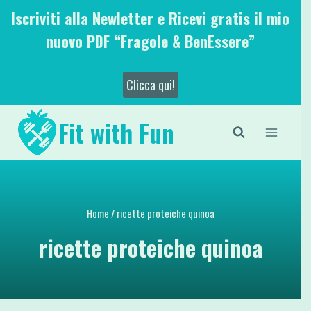
Salta
Iscriviti alla Newletter e Ricevi gratis il mio
al
nuovo PDF “Fragole & BenEssere”
contenuto
Clicca qui!
Fit with Fun
Home
/
ricette proteiche quinoa
ricette proteiche quinoa