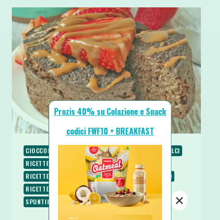
Prozis 40% su Colazione e Snack
codici FWF10 + BREAKFAST
CIOCCOLATO
COLAZIONE
RICETTE
RICETTE DOLCI
RICETTE PROTEICHE
RICETTE SENZA BURRO
RICETTE SENZA GLUTINE
RICETTE SENZA LATTOSIO
RICETTE SENZA ZUCCHERO
RICETTE VEGETARIANE
×
SPUNTINI E SNACKS