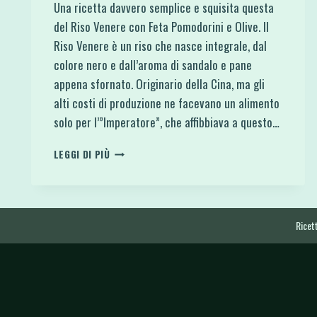
Una ricetta davvero semplice e squisita questa
del Riso Venere con Feta Pomodorini e Olive. Il
Riso Venere è un riso che nasce integrale, dal
colore nero e dall’aroma di sandalo e pane
appena sfornato. Originario della Cina, ma gli
alti costi di produzione ne facevano un alimento
solo per l’”Imperatore”, che affibbiava a questo…
RISO
LEGGI DI PIÙ
VENERE
CON
FETA
POMODORINI
E
Ricett
OLIVE